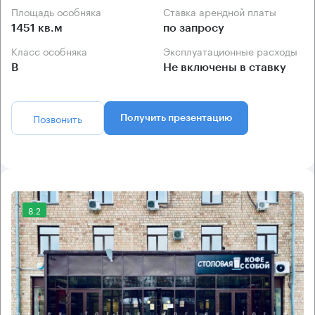
Площадь особняка
Ставка арендной платы
1451 кв.м
по запросу
Класс особняка
Эксплуатационные расходы
B
Не включены в ставку
Позвонить
Получить презентацию
8.2