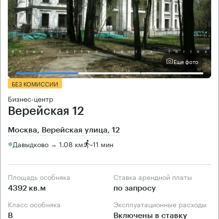
Еще фото
БЕЗ КОМИССИИ
Бизнес-центр
Верейская 12
Москва, Верейская улица, 12
Давыдково → 1.08 км
~
11 мин
Площадь особняка
Ставка арендной платы
4392 кв.м
по запросу
Класс особняка
Эксплуатационные расходы
B
Включены в ставку