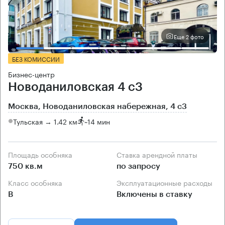
Еще 2 фото
БЕЗ КОМИССИИ
Бизнес-центр
Новоданиловская 4 с3
Москва, Новоданиловская набережная, 4 с3
Тульская → 1.42 км
~
14 мин
Площадь особняка
Ставка арендной платы
750 кв.м
по запросу
Класс особняка
Эксплуатационные расходы
B
Включены в ставку