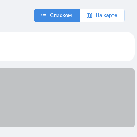
Списком
На карте