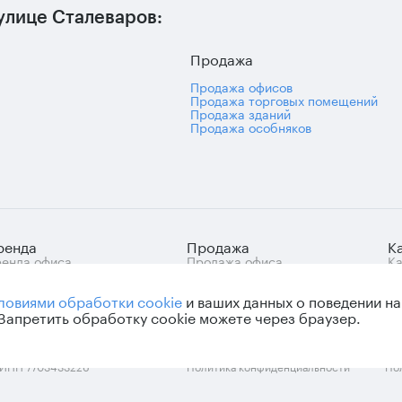
улице Сталеваров:
Продажа
Продажа офисов
Продажа торговых помещений
Продажа зданий
Продажа особняков
ренда
Продажа
К
енда офиса
Продажа офиса
Ка
знес-центры Москвы
Продажа арендного
це
ренда нежилых
бизнеса
ловиями обработки cookie
и ваших данных о поведении на
омещений
Продажа нежилых
помещений
 Запретить обработку cookie можете через браузер.
 ИНН 7703433226
Политика конфиденциальности
По