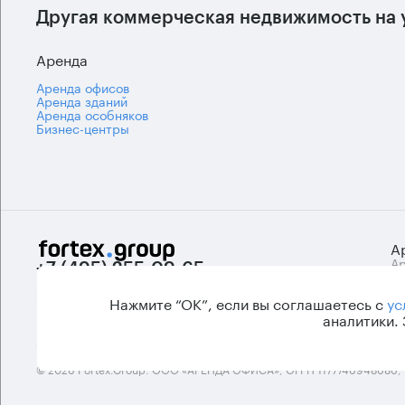
Другая коммерческая недвижимость на 
Аренда
Аренда офисов
Аренда зданий
Аренда особняков
Бизнес-центры
А
Ар
+7 (495) 255-09-65
Би
info@fortexgroup.ru
А
Нажмите “ОК”, если вы соглашаетесь с
ус
п
аналитики.
© 2026 Fortex.Group. ООО «АРЕНДА ОФИСА», ОГРН 1177746948686,
.