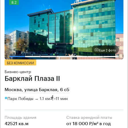
8.2
Еще 2 фото
БЕЗ КОМИССИИ
Бизнес-центр
Барклай Плаза II
Москва, улица Барклая, 6 с5
Парк Победы → 1.1 км
~
11 мин
Площадь здания
Ставка арендной платы
42521 кв.м
от 18 000 Р/м² в год