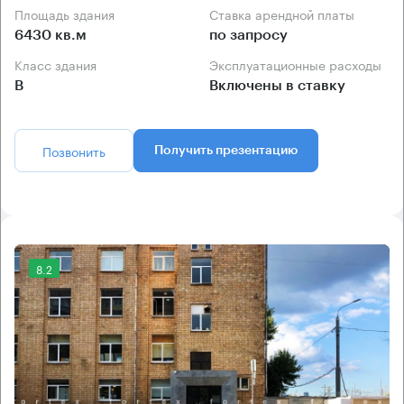
Площадь здания
Ставка арендной платы
6430 кв.м
по запросу
Класс здания
Эксплуатационные расходы
B
Включены в ставку
Позвонить
Получить презентацию
8.2