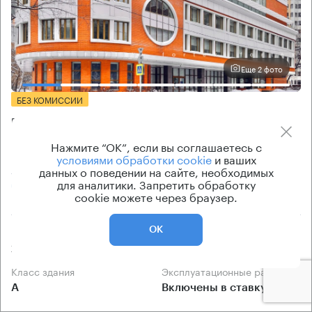
Еще 2 фото
БЕЗ КОМИССИИ
Бизнес-центр
Пудовкина 13
Нажмите “ОК”, если вы соглашаетесь с
условиями обработки cookie
и ваших
Москва, улица Пудовкина, 13
данных о поведении на сайте, необходимых
для аналитики. Запретить обработку
Парк Победы → 2.25 км
~
22 мин
cookie можете через браузер.
Площадь здания
Ставка арендной платы
ОК
2652 кв.м
по запросу
Класс здания
Эксплуатационные расходы
А
Включены в ставку