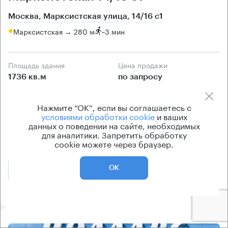
Москва, Марксистская улица, 14/16 с1
Марксистская → 280 м
~
3 мин
Площадь здания
Цена продажи
1736 кв.м
по запросу
Класс здания
Вентиляция
Нажмите “ОК”, если вы соглашаетесь с
B
естественная
условиями обработки cookie
и ваших
Кондиционирование
данных о поведении на сайте, необходимых
для аналитики. Запретить обработку
центральное
cookie можете через браузер.
ОК
Позвонить
Получить презентацию