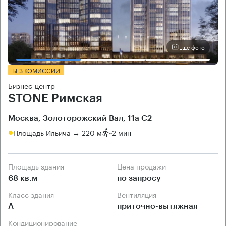
Еще фото
БЕЗ КОМИССИИ
Бизнес-центр
STONE Римская
Москва, Золоторожский Вал, 11а С2
Площадь Ильича → 220 м
~
2 мин
Площадь здания
Цена продажи
68 кв.м
по запросу
Класс здания
Вентиляция
А
приточно-вытяжная
Кондиционирование