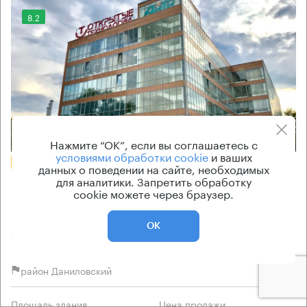
8.2
Еще 2 фото
Нажмите “ОК”, если вы соглашаетесь с
условиями обработки cookie
и ваших
БЕЗ КОМИССИИ
данных о поведении на сайте, необходимых
для аналитики. Запретить обработку
Бизнес-центр
cookie можете через браузер.
Омега плаза II
ОК
Москва, улица Ленинская Слобода, 19 с6
Автозаводская → 650 м
~
6 мин
район Даниловский
Площадь здания
Цена продажи