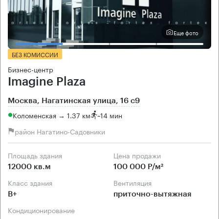
Еще фото
БЕЗ КОМИССИИ
Бизнес-центр
Imagine Plaza
Москва, Нагатинская улица, 16 с9
Коломенская → 1.37 км
~
14 мин
район Нагатино-Садовники
Площадь здания
Цена продажи
12000 кв.м
100 000 Р/м²
Класс здания
Вентиляция
B+
приточно-вытяжная
Кондиционирование