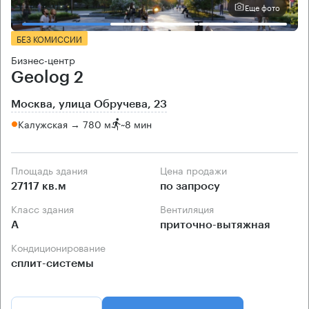
Еще фото
БЕЗ КОМИССИИ
Бизнес-центр
Geolog 2
Москва, улица Обручева, 23
Калужская → 780 м
~
8 мин
Площадь здания
Цена продажи
27117 кв.м
по запросу
Класс здания
Вентиляция
А
приточно-вытяжная
Кондиционирование
сплит-системы