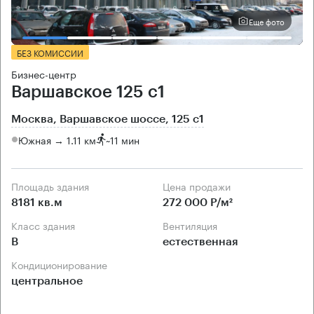
Еще фото
БЕЗ КОМИССИИ
Бизнес-центр
Варшавское 125 с1
Москва, Варшавское шоссе, 125 с1
Южная → 1.11 км
~
11 мин
Площадь здания
Цена продажи
8181 кв.м
272 000 Р/м²
Класс здания
Вентиляция
B
естественная
Кондиционирование
центральное