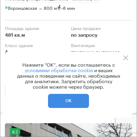
Воронцовская → 800 м
~
8 мин
Площадь здания
Цена продажи
481 кв.м
по запросу
Класс здания
Вентиляция
А
приточно-вытяжная
Кондиционирование
Нажмите “ОК”, если вы соглашаетесь с
условиями обработки cookie
и ваших
центральное
данных о поведении на сайте, необходимых
для аналитики. Запретить обработку
cookie можете через браузер.
Позвонить
Получить презентацию
ОК
8.2