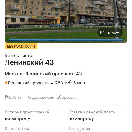
Еще фото
БЕЗ КОМИССИИ
Бизнес-центр
Ленинский 43
Москва, Ленинский проспект, 43
Ленинский проспект → 780 м
~
8 мин
850 м → Андреевская набережная
История предложений
Ставка арендной платы
по запросу
по запросу
Класс офисов
Тип здания