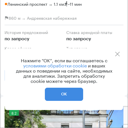
Ленинский проспект → 1.1 км
~
11 мин
860 м → Андреевская набережная
История предложений
Ставка арендной платы
по запросу
по запросу
Класс офисов
Тип здания
B
Жилое здание
Нажмите “ОК”, если вы соглашаетесь с
условиями обработки cookie
и ваших
данных о поведении на сайте, необходимых
для аналитики. Запретить обработку
Позвонить
Получить презентацию
cookie можете через браузер.
ОК
8.2