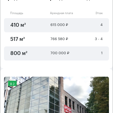
Площадь
Арендная плата
Этаж
615 000 ₽
4
410 м²
766 580 ₽
3 - 4
517 м²
700 000 ₽
1
800 м²
8.2