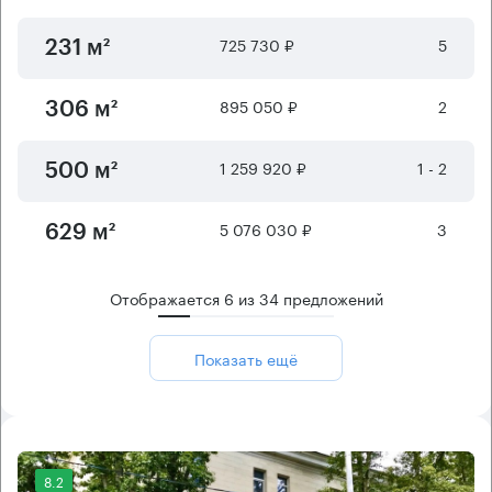
725 730 ₽
5
231 м²
895 050 ₽
2
306 м²
1 259 920 ₽
1 - 2
500 м²
5 076 030 ₽
3
629 м²
Отображается
6
из
34
предложений
Показать ещё
8.2