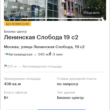
Еще фото
БЕЗ КОМИССИИ
Бизнес-центр
Ленинская Слобода 19 с2
Москва, улица Ленинская Слобода, 19 с2
Автозаводская → 340 м
~
3 мин
210 м → Автозаводская площадь
Арендуемые площади
Ставка арендной платы
438 кв.м
по запросу
Класс офисов
Тип здания
B+
Бизнес-центр