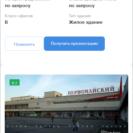
по запросу
по запросу
Класс офисов
Тип здания
B
Жилое здание
Позвонить
Получить презентацию
8.2
Еще фото