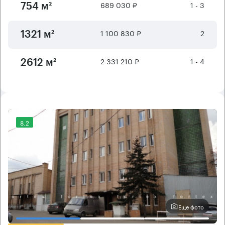
689 030 ₽
1 - 3
754 м²
1 100 830 ₽
2
1321 м²
2 331 210 ₽
1 - 4
2612 м²
8.2
Еще фото