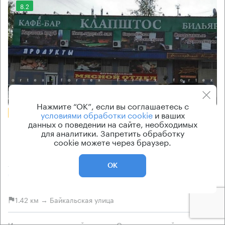
8.2
Еще фото
Нажмите “ОК”, если вы соглашаетесь с
БЕЗ КОМИССИИ
условиями обработки cookie
и ваших
данных о поведении на сайте, необходимых
Бизнес-центр
для аналитики. Запретить обработку
Щелковское 30
cookie можете через браузер.
Москва, Щелковское шоссе, 30
ОК
Щелковская → 930 м
~
9 мин
1.42 км → Байкальская улица
История предложений
Ставка арендной платы