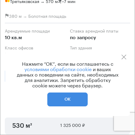
Третьяковская → 570 м
~
7 мин
380 м → Болотная площадь
Арендуемые площади
Ставка арендной платы
10 кв.м
по запросу
Класс офисов
Тип здания
B
Особняк
Нажмите “ОК”, если вы соглашаетесь с
условиями обработки cookie
и ваших
данных о поведении на сайте, необходимых
Позвонить
Получить презентацию
для аналитики. Запретить обработку
cookie можете через браузер.
Предложения по аренде в этом здании:
ОК
Площадь
Арендная плата
Этаж
1 325 000 ₽
1 - 2
530 м²