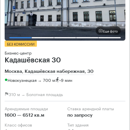
Еще фото
БЕЗ КОМИССИИ
Бизнес-центр
Кадашёвская 30
Москва, Кадашёвская набережная, 30
Новокузнецкая → 700 м
~
9 мин
310 м → Болотная площадь
Арендуемые площади
Ставка арендной платы
1600 — 6512 кв.м
по запросу
Класс офисов
Тип здания