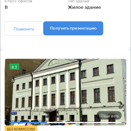
Класс офисов
Тип здания
B
Жилое здание
Позвонить
Получить презентацию
8.2
Еще фото
БЕЗ КОМИССИИ