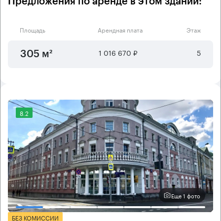
Предложения по аренде в этом здании:
Площадь
Арендная плата
Этаж
1 016 670 ₽
5
305 м²
8.2
Еще 1 фото
БЕЗ КОМИССИИ