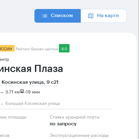
Списком
На карте
ИССИИ
Рейтинг бизнес-центра
8.0
ентр
инская Плаза
 Косинская улица, 9 с21
→ 3.71 км
~
19 мин
м → Большая Косинская улица
мые площади
Ставка арендной платы
по запросу
фисов
Эксплуатационные расходы