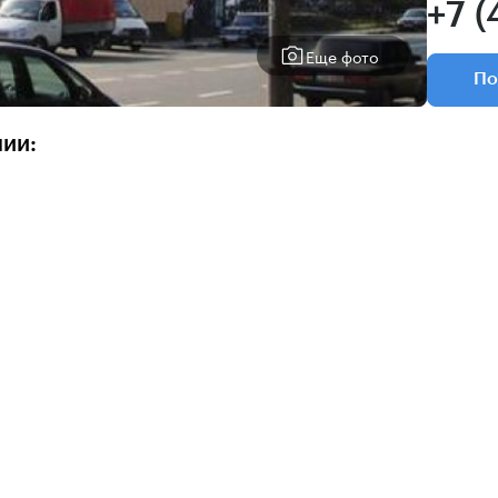
+7 
Еще фото
По
нии: