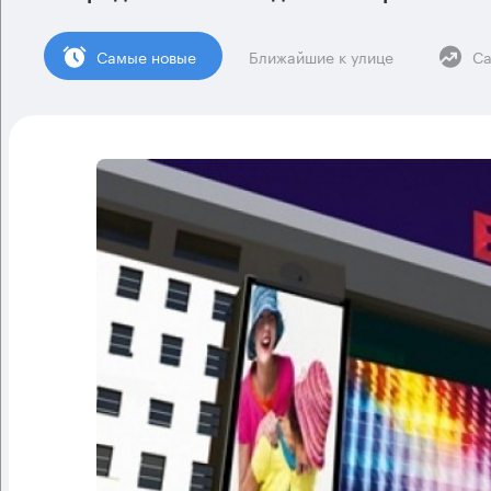
Cамые новые
Ближайшие к улице
Са