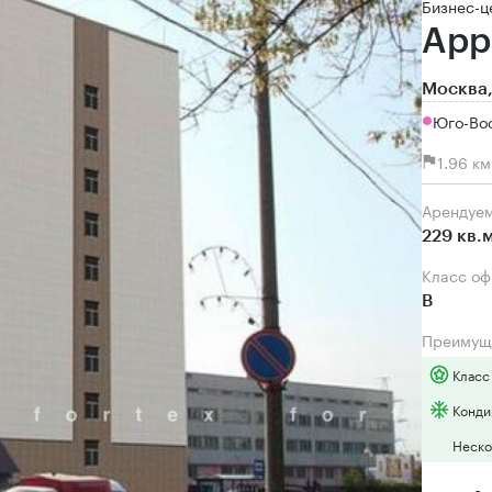
Бизнес-ц
App
Москва,
Юго-Вос
1.96 к
Арендуе
229 кв.
Класс о
B
Преимущ
Класс
Конди
Неско