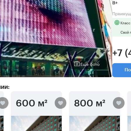
B+
Преимущ
Класс
Свой 
+7 
Еще фото
По
нии:
600 м²
800 м²