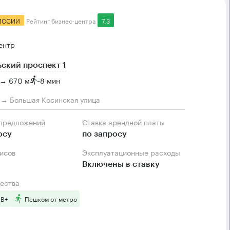
ИССИИ
Рейтинг бизнес-центра
7.3
ентр
ский проспект 1
 → 670 м
~
8 мин
м → Большая Косинская улица
 предложений
Ставка арендной платы
осу
по запросу
фисов
Эксплуатационные расходы
Включены в ставку
ества
 B+
Пешком от метро