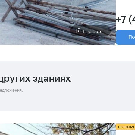
+7 (
Еще фото
По
других зданиях
редложения,
БЕЗ КОМ