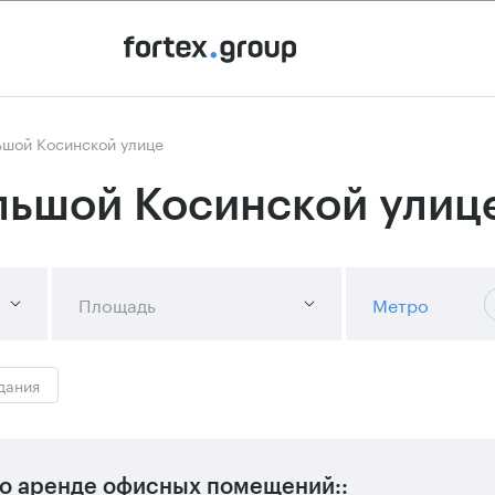
ьшой Косинской улице
льшой Косинской улиц
Площадь
Метро
дания
о аренде офисных помещений::