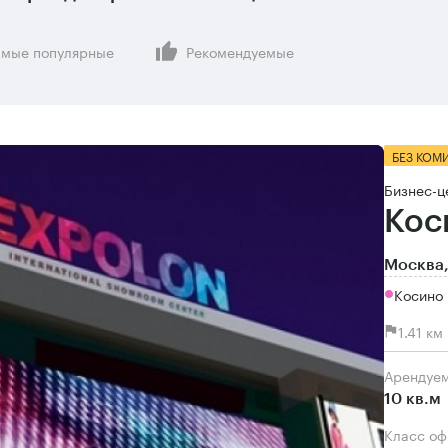
мые популярные
Рекомендуемые
БЕЗ КОМ
Бизнес-ц
Кос
Москва,
Косино 
1.41 к
Арендуе
10 кв.м
Класс о