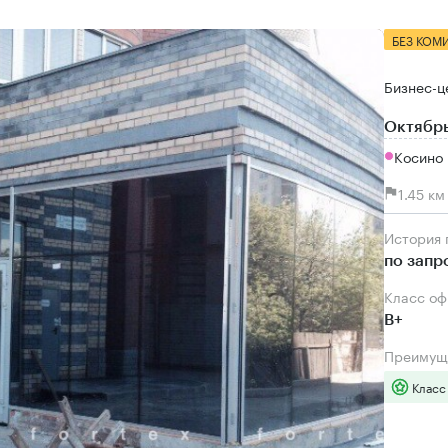
БЕЗ КОМ
Бизнес-ц
Октябрь
Косино
1.45 к
История
по запр
Класс о
B+
Преимущ
Класс