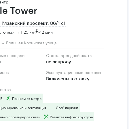
ентр
le Tower
 Рязанский проспект, 86/1 с1
точная → 1.25 км
~
12 мин
м → Большая Косинская улица
мые площади
Ставка арендной платы
м
по запросу
фисов
Эксплуатационные расходы
Включены в ставку
ества
 B
Пешком от метро
ционирование и вентиляция
Свой паркинг
лько провайдеров связи
Развитая инфраструктура