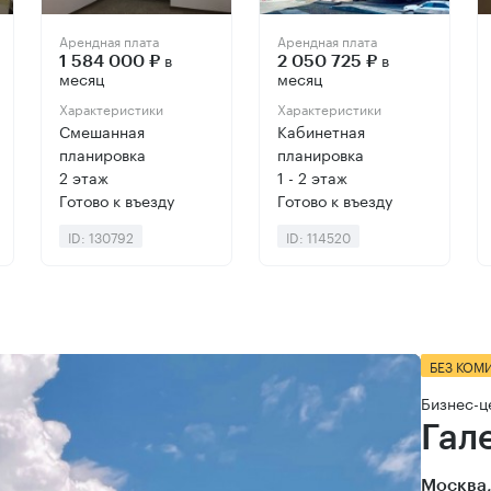
Арендная плата
Арендная плата
в
в
1 584 000 ₽
2 050 725 ₽
месяц
месяц
Характеристики
Характеристики
Смешанная
Кабинетная
планировка
планировка
2 этаж
1 - 2 этаж
Готово к въезду
Готово к въезду
ID: 130792
ID: 114520
БЕЗ КОМ
Бизнес-ц
Гал
Москва,