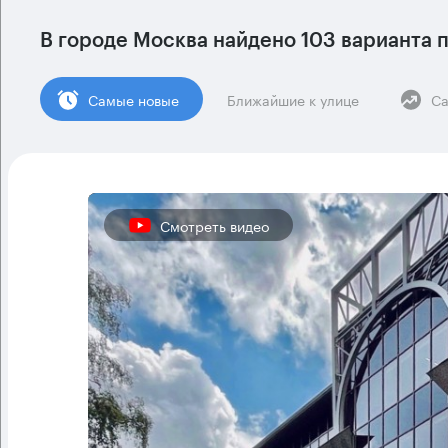
В городе Москва найдено
103 варианта
п
Cамые новые
Ближайшие к улице
Са
Смотреть видео