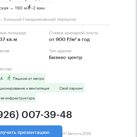
ская → 190 м
~
2 мин
→ Большой Гнездниковский переулок
мые площади
Ставка арендной платы
37 кв.м
от 900 Р/м² в год
фисов
Тип здания
Бизнес-центр
ества
 А
Пешком от метро
ционирование и вентиляция
Свой паркинг
тая инфраструктура
(926) 007-39-48
07 Августа 2026
лучить презентацию