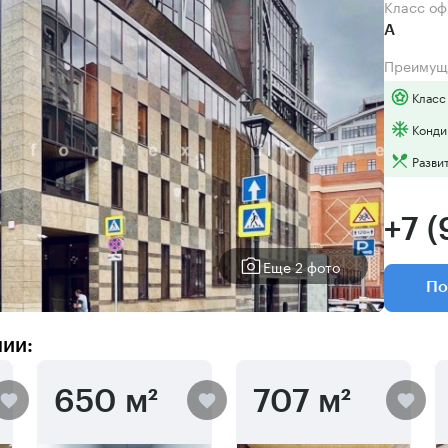
Класс о
А
Преимущ
Класс
Конди
Разви
+7 (
Еще 2 фото
По
нии:
650 м²
707 м²