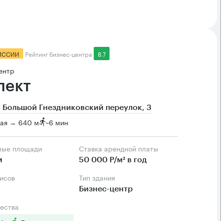
ИССИИ
Рейтинг бизнес-центра
8.7
ентр
пект
 Большой Гнездниковский переулок, 3
кая → 640 м
~
6 мин
мые площади
Ставка арендной платы
м
50 000 Р/м² в год
фисов
Тип здания
Бизнес-центр
ества