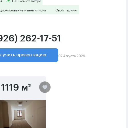
 А
Пешком от метро
ционирование и вентиляция
Свой паркинг
926) 262-17-51
07 Августа 2026
лучить презентацию
1119 м²