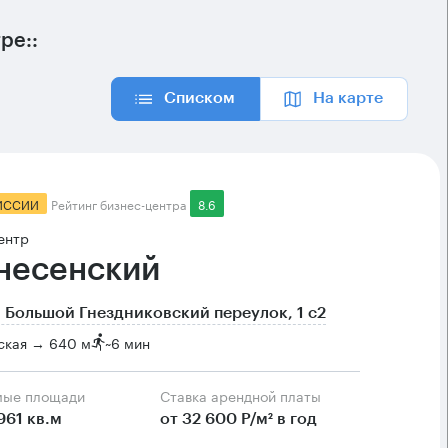
ре::
Списком
На карте
ИССИИ
Рейтинг бизнес-центра
8.6
ентр
несенский
 Большой Гнездниковский переулок, 1 с2
ская → 640 м
~
6 мин
мые площади
Ставка арендной платы
961 кв.м
от 32 600 Р/м² в год