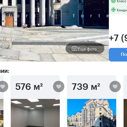
Класс
Конди
+7 (
Еще фото
По
нии:
576 м²
739 м²