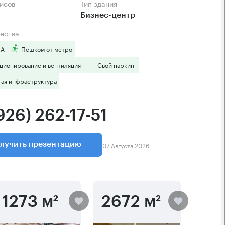
фисов
Тип здания
Бизнес-центр
ества
 А
Пешком от метро
ционирование и вентиляция
Свой паркинг
тая инфраструктура
926) 262-17-51
07 Августа 2026
лучить презентацию
1273 м²
2672 м²