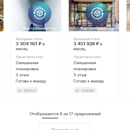
Виртуальный тур
Виртуальный тур
Арендная плата
Арендная плата
в
в
3 304 167 ₽
3 451 928 ₽
месяц
месяц
Характеристики
Характеристики
Смешанная
Смешанная
планировка
планировка
3 этаж
3 этаж
Готово к въезду
Готово к въезду
ID: 906123
ID: 1316887
Отображается
6
из
17
предложений
Показать ещё