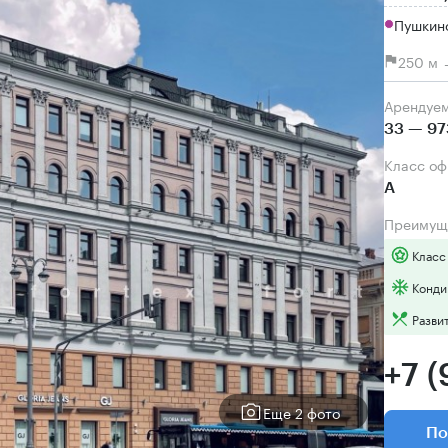
Пушкин
250 м 
Арендуе
33 — 97
Класс о
А
Преимущ
Класс
Конди
Разви
+7 
Еще 2 фото
По