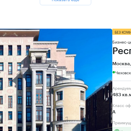
БЕЗ КОМ
Бизнес-ц
Рес
Москва,
Чеховс
Арендуе
483 кв.
Класс о
А
Преимущ