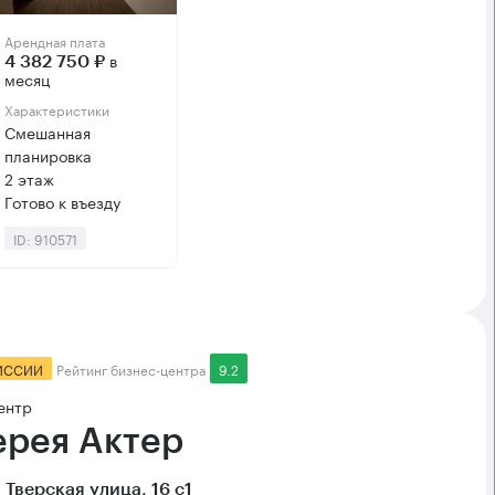
Арендная плата
в
4 382 750 ₽
месяц
Характеристики
Смешанная
планировка
2 этаж
Готово к въезду
ID: 910571
ИССИИ
Рейтинг бизнес-центра
9.2
ентр
ерея Актер
 Тверская улица, 16 с1