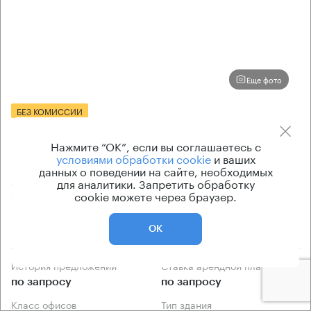
Еще фото
БЕЗ КОМИССИИ
Бизнес-центр
Нажмите “ОК”, если вы соглашаетесь с
9-я Парковая 32 с3
условиями обработки cookie
и ваших
данных о поведении на сайте, необходимых
Москва, 9-я Парковая улица, 32 с3
для аналитики. Запретить обработку
cookie можете через браузер.
Первомайская → 90 м
~
1 мин
2.08 км → Большой Купавенский проезд
ОК
История предложений
Ставка арендной платы
по запросу
по запросу
Класс офисов
Тип здания