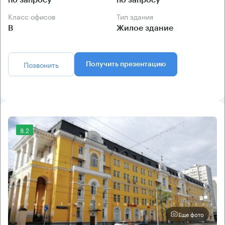
по запросу
по запросу
Класс офисов
Тип здания
B
Жилое здание
Позвонить
Получить презентацию
8.2
Еще фото