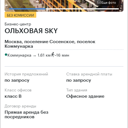
Еще фото
БЕЗ КОМИССИИ
Бизнес-центр
ОЛЬХОВАЯ SKY
Москва, поселение Сосенское, поселок
Коммунарка
Коммунарка → 1.61 км
~
16 мин
История предложений
Ставка арендной платы
по запросу
по запросу
Класс офисов
Тип здания
класс B
Офисное здание
Договор аренды
Прямая аренда без
посредников