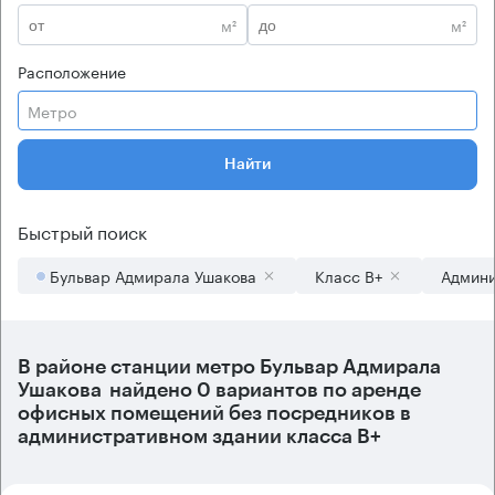
м²
м²
Расположение
Метро
Найти
Быстрый поиск
Бульвар Адмирала Ушакова
Класс B+
Админи
В районе станции метро
Бульвар Адмирала
Ушакова
найдено
0 вариантов
по аренде
офисных помещений без посредников в
административном здании класса B+