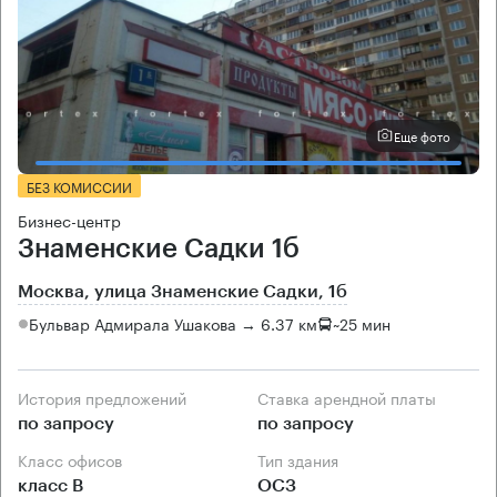
Еще фото
БЕЗ КОМИССИИ
Бизнес-центр
Знаменские Садки 1б
Москва, улица Знаменские Садки, 1б
Бульвар Адмирала Ушакова → 6.37 км
~
25 мин
История предложений
Ставка арендной платы
по запросу
по запросу
Класс офисов
Тип здания
класс B
ОСЗ