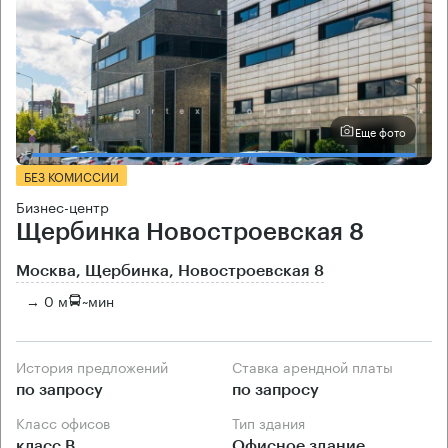
Еще фото
БЕЗ КОМИССИИ
Бизнес-центр
Щербинка Новостроевская 8
Москва, Щербинка, Новостроевская 8
→ 0 м
~
мин
История предложений
Ставка арендной платы
по запросу
по запросу
Класс офисов
Тип здания
класс B
Офисное здание