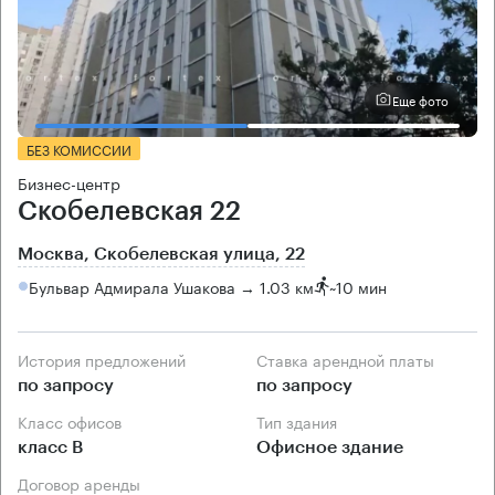
Еще фото
БЕЗ КОМИССИИ
Бизнес-центр
Скобелевская 22
Москва, Скобелевская улица, 22
Бульвар Адмирала Ушакова → 1.03 км
~
10 мин
История предложений
Ставка арендной платы
по запросу
по запросу
Класс офисов
Тип здания
класс B
Офисное здание
Договор аренды