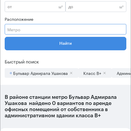
м²
м²
Расположение
Метро
Найти
Быстрый поиск
Бульвар Адмирала Ушакова
Класс B+
Админи
В районе станции метро
Бульвар Адмирала
Ушакова
найдено
0 вариантов
по аренде
офисных помещений от собственника в
административном здании класса B+