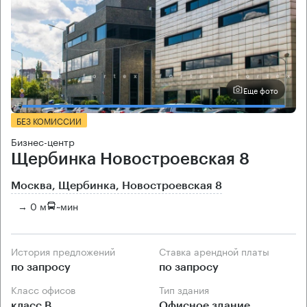
Еще фото
БЕЗ КОМИССИИ
Бизнес-центр
Щербинка Новостроевская 8
Москва, Щербинка, Новостроевская 8
→ 0 м
~
мин
История предложений
Ставка арендной платы
по запросу
по запросу
Класс офисов
Тип здания
класс B
Офисное здание