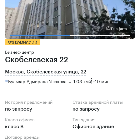
Еще фото
БЕЗ КОМИССИИ
Бизнес-центр
Скобелевская 22
Москва, Скобелевская улица, 22
Бульвар Адмирала Ушакова → 1.03 км
~
10 мин
История предложений
Ставка арендной платы
по запросу
по запросу
Класс офисов
Тип здания
класс B
Офисное здание
Договор аренды