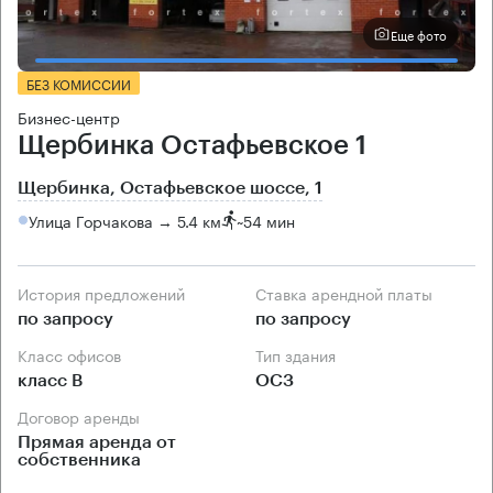
Еще фото
БЕЗ КОМИССИИ
Бизнес-центр
Щербинка Остафьевское 1
Щербинка, Остафьевское шоссе, 1
Улица Горчакова → 5.4 км
~
54 мин
История предложений
Ставка арендной платы
по запросу
по запросу
Класс офисов
Тип здания
класс B
ОСЗ
Договор аренды
Прямая аренда от
собственника