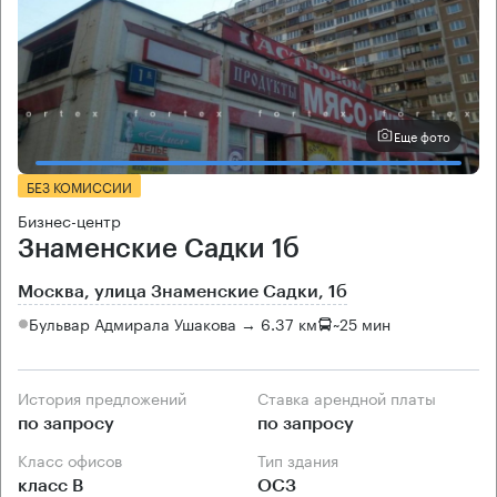
Еще фото
БЕЗ КОМИССИИ
Бизнес-центр
Знаменские Садки 1б
Москва, улица Знаменские Садки, 1б
Бульвар Адмирала Ушакова → 6.37 км
~
25 мин
История предложений
Ставка арендной платы
по запросу
по запросу
Класс офисов
Тип здания
класс B
ОСЗ