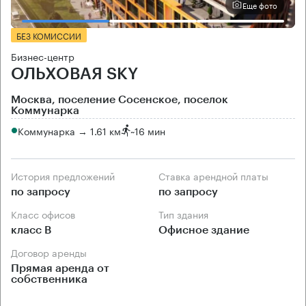
Еще фото
БЕЗ КОМИССИИ
Бизнес-центр
ОЛЬХОВАЯ SKY
Москва, поселение Сосенское, поселок
Коммунарка
Коммунарка → 1.61 км
~
16 мин
История предложений
Ставка арендной платы
по запросу
по запросу
Класс офисов
Тип здания
класс B
Офисное здание
Договор аренды
Прямая аренда от
собственника