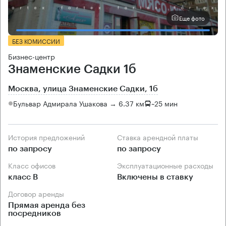
Еще фото
БЕЗ КОМИССИИ
Бизнес-центр
Знаменские Садки 1б
Москва, улица Знаменские Садки, 1б
Бульвар Адмирала Ушакова → 6.37 км
~
25 мин
История предложений
Ставка арендной платы
по запросу
по запросу
Класс офисов
Эксплуатационные расходы
класс B
Включены в ставку
Договор аренды
Прямая аренда без
посредников