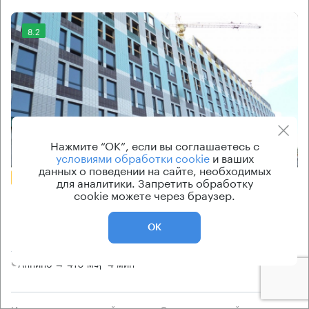
8.2
Нажмите “ОК”, если вы соглашаетесь с
Еще фото
условиями обработки cookie
и ваших
данных о поведении на сайте, необходимых
БЕЗ КОМИССИИ
для аналитики. Запретить обработку
cookie можете через браузер.
Бизнес-центр
Варшавское 141А к1
ОК
Москва, Варшавское шоссе, 141А к1
Аннино → 410 м
~
4 мин
История предложений
Ставка арендной платы