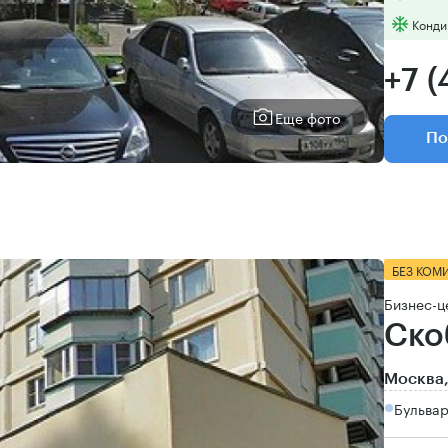
Конди
+7 
Еще фото
По
БЕЗ КОМ
Бизнес-ц
Ско
Москва,
Бульвар