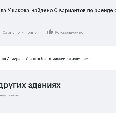
ла Ушакова
найдено
0 вариантов
по аренде 
Самые популярные
Рекомендуемые
аре Адмирала Ушакова без комиссии в жилом доме
других зданиях
редложения,