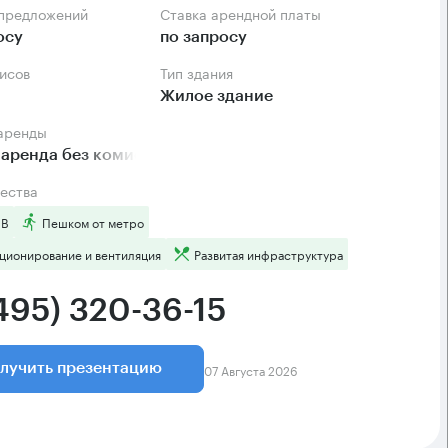
 предложений
Ставка арендной платы
осу
по запросу
фисов
Тип здания
Жилое здание
 аренды
аренда без комиссии
ества
 B
Пешком от метро
ционирование и вентиляция
Развитая инфраструктура
(495) 320-36-15
07 Августа 2026
лучить презентацию