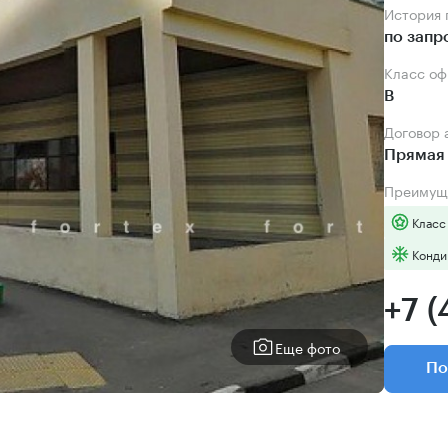
История
по запр
Класс о
B
Договор
Прямая 
Преимущ
Класс
Конди
+7 
Еще фото
По