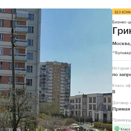
БЕЗ КОМ
Бизнес-ц
Грин
Москва,
Бульвар
История
по запр
Класс о
B
Договор
Прямая 
Преимущ
Класс