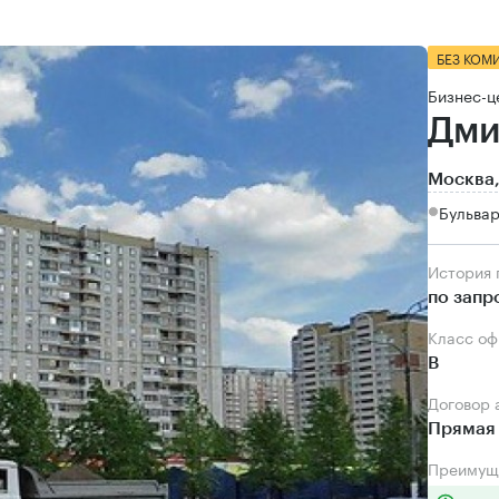
БЕЗ КОМ
Бизнес-ц
Дми
Москва,
Бульвар
История
по запр
Класс о
B
Договор
Прямая 
Преимущ