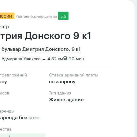
ИССИИ
Рейтинг бизнес-центра
5.5
ентр
трия Донского 9 к1
 бульвар Дмитрия Донского, 9 к1
 Адмирала Ушакова → 4.32 км
~
20 мин
 предложений
Ставка арендной платы
осу
по запросу
фисов
Тип здания
Жилое здание
 аренды
аренда без комиссии
ества