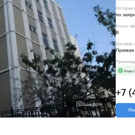
История
по запр
Класс о
B
Договор
Прямая 
Преимущ
Класс
+7 (
Еще фото
По