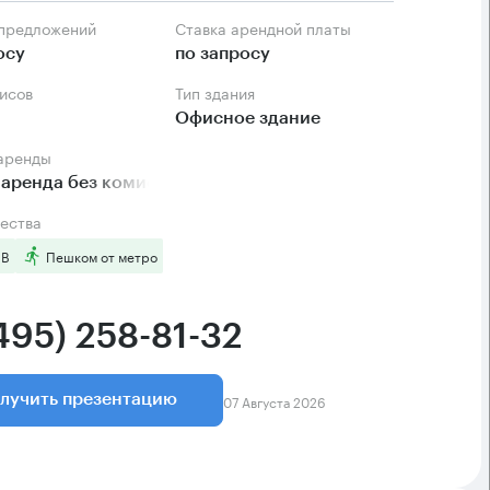
 предложений
Ставка арендной платы
осу
по запросу
фисов
Тип здания
Офисное здание
 аренды
аренда без комиссии
ества
 B
Пешком от метро
495) 258-81-32
07 Августа 2026
лучить презентацию