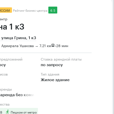
ИССИИ
Рейтинг бизнес-центра
6.5
ентр
а 1 к3
 улица Грина, 1 к3
 Адмирала Ушакова → 7.21 км
~
28 мин
 предложений
Ставка арендной платы
осу
по запросу
фисов
Тип здания
Жилое здание
 аренды
аренда без комиссии
ества
 B
Пешком от метро