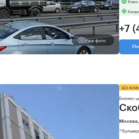
Класс
Конди
+7 
Еще фото
По
БЕЗ КОМ
Бизнес-ц
Ско
Москва,
Бульвар