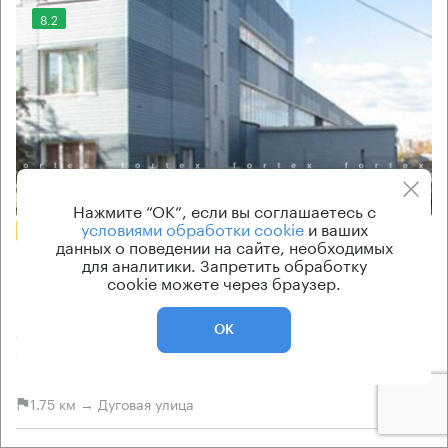
8.2
Еще фото
Нажмите “ОК”, если вы соглашаетесь с
условиями обработки cookie
и ваших
БЕЗ КОМИССИИ
данных о поведении на сайте, необходимых
Бизнес-центр
для аналитики. Запретить обработку
cookie можете через браузер.
Подольских Курсантов 15
Москва, улица Подольских Курсантов, 15
ОК
Пражская → 3.34 км
~
20 мин
1.75 км → Дуговая улица