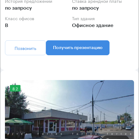
История предложений
Ставка арендной платы
по запросу
по запросу
Класс офисов
Тип здания
B
Офисное здание
Позвонить
Получить презентацию
8.2