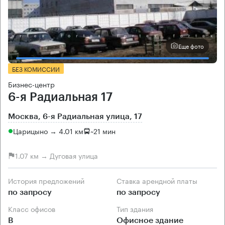
Еще фото
БЕЗ КОМИССИИ
Бизнес-центр
6-я Радиальная 17
Москва, 6-я Радиальная улица, 17
Царицыно → 4.01 км
~
21 мин
1.07 км → Дуговая улица
История предложений
Ставка арендной платы
по запросу
по запросу
Класс офисов
Тип здания
B
Офисное здание