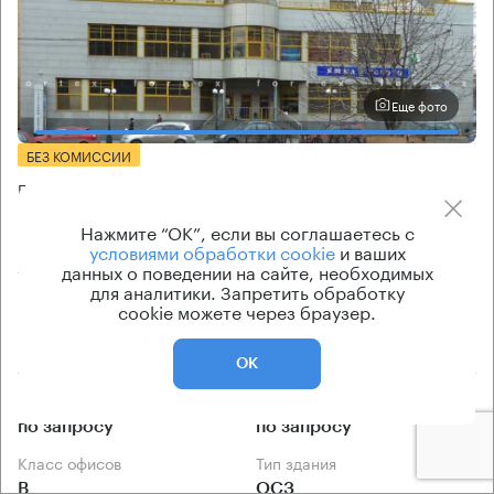
Еще фото
БЕЗ КОМИССИИ
Бизнес-центр
Свободный 20
Нажмите “ОК”, если вы соглашаетесь с
условиями обработки cookie
и ваших
Москва, Свободный проспект, 20
данных о поведении на сайте, необходимых
для аналитики. Запретить обработку
Новогиреево → 150 м
~
1 мин
cookie можете через браузер.
1.58 км → Дворцовый проезд
ОК
История предложений
Ставка арендной платы
по запросу
по запросу
Класс офисов
Тип здания
B
ОСЗ