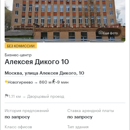
Еще фото
БЕЗ КОМИССИИ
Бизнес-центр
Алексея Дикого 10
Москва, улица Алексея Дикого, 10
Новогиреево → 860 м
~
9 мин
1.11 км → Дворцовый проезд
История предложений
Ставка арендной платы
по запросу
по запросу
Класс офисов
Тип здания