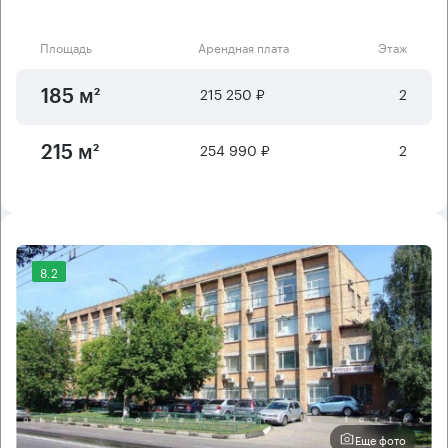
Площадь
Арендная плата
Этаж
215 250 ₽
2
185 м²
254 990 ₽
2
215 м²
8.2
Еще фото