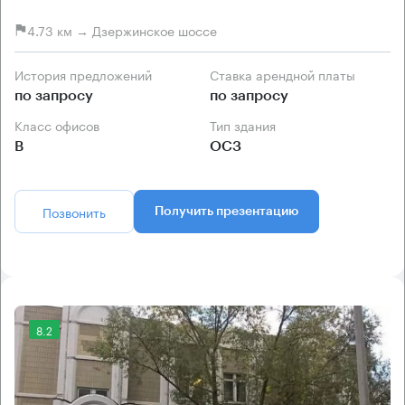
4.73 км → Дзержинское шоссе
История предложений
Ставка арендной платы
по запросу
по запросу
Класс офисов
Тип здания
B
ОСЗ
Позвонить
Получить презентацию
8.2