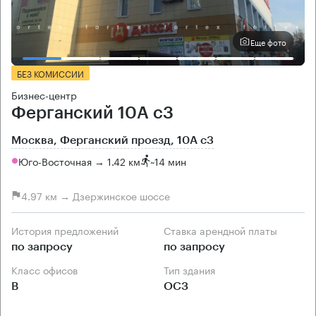
Еще фото
БЕЗ КОМИССИИ
Бизнес-центр
Ферганский 10А с3
Москва, Ферганский проезд, 10А с3
Юго-Восточная → 1.42 км
~
14 мин
4.97 км → Дзержинское шоссе
История предложений
Ставка арендной платы
по запросу
по запросу
Класс офисов
Тип здания
B
ОСЗ