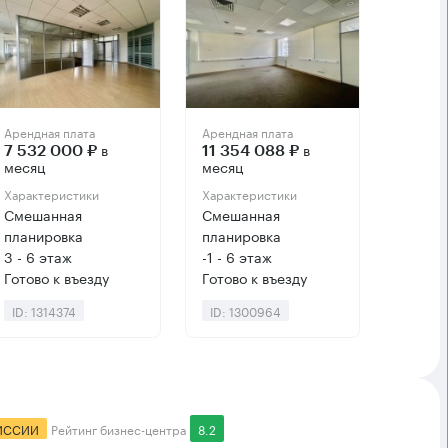
Арендная плата
Арендная плата
в
в
7 532 000 ₽
11 354 088 ₽
месяц
месяц
Характеристики
Характеристики
Смешанная
Смешанная
планировка
планировка
3 - 6 этаж
-1 - 6 этаж
Готово к въезду
Готово к въезду
ID: 1314374
ID: 1300964
ИССИИ
Рейтинг бизнес-центра
8.2