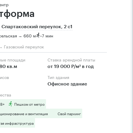
ентр
тформа
 Спартаковский переулок, 2 с1
сельская → 660 м
~
7 мин
→ Газовский переулок
мые площади
Ставка арендной платы
80 кв.м
от 19 000 Р/м² в год
фисов
Тип здания
Офисное здание
ества
 B+
Пешком от метро
ционирование и вентиляция
Свой паркинг
тая инфраструктура