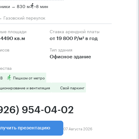
ьники → 830 м
~
8 мин
→ Газовский переулок
мые площади
Ставка арендной платы
4490 кв.м
от 19 800 Р/м² в год
фисов
Тип здания
Офисное здание
ества
 B
Пешком от метро
ционирование и вентиляция
Свой паркинг
(926) 954-04-02
07 Августа 2026
лучить презентацию