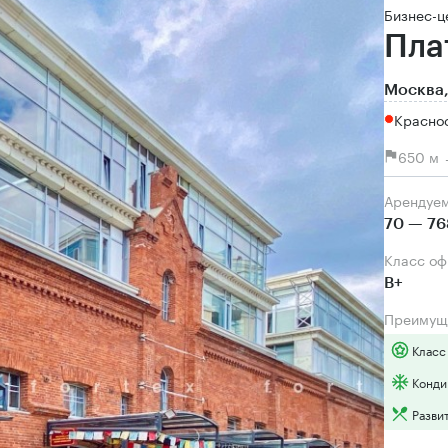
Бизнес-ц
Пла
Москва,
Красно
650 м 
Арендуе
70 — 76
Класс о
B+
Преимущ
Класс
Конди
Разви