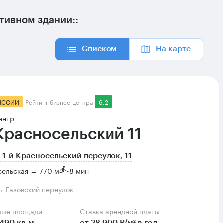
ивном здании::
Списком
На карте
ИССИИ
Рейтинг бизнес-центра
6.2
ентр
 Красносельский 11
 1-й Красносельский переулок, 11
сельская → 770 м
~
8 мин
→ Газовский переулок
мые площади
Ставка арендной платы
490 кв.м
от 28 900 Р/м² в год