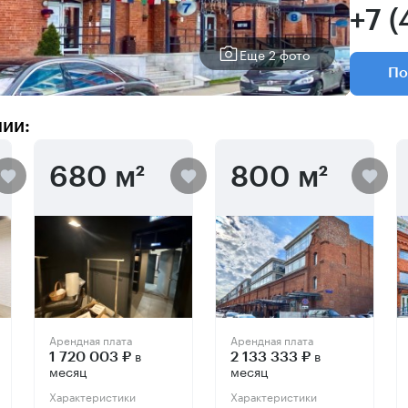
+7 
Еще 2 фото
По
нии:
680 м²
800 м²
Арендная плата
Арендная плата
в
в
1 720 003 ₽
2 133 333 ₽
месяц
месяц
Характеристики
Характеристики