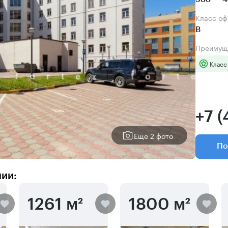
Класс о
B
Преимущ
Класс
+7 
Еще 2 фото
По
нии:
1261 м²
1800 м²