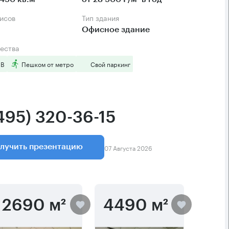
фисов
Тип здания
Офисное здание
ества
 B
Пешком от метро
Свой паркинг
(495) 320-36-15
07 Августа 2026
лучить презентацию
2690 м²
4490 м²