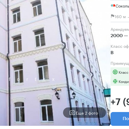
Сокол
160 м 
Арендуе
2000 — 
Класс о
B
Преимущ
Класс
Конди
+7 
Еще 2 фото
По