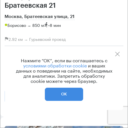
Братеевская 21
Москва, Братеевская улица, 21
Борисово → 850 м
~
8 мин
2.92 км → Гурьевский проезд
История предложений
Ставка арендной платы
Нажмите “ОК”, если вы соглашаетесь с
по запросу
по запросу
условиями обработки cookie
и ваших
Класс офисов
Тип здания
данных о поведении на сайте, необходимых
для аналитики. Запретить обработку
B
Жилое здание
cookie можете через браузер.
ОК
Позвонить
Получить презентацию