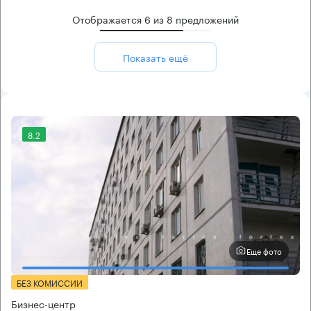
Отображается
6
из
8
предложений
Показать ещё
8.2
Еще фото
БЕЗ КОМИССИИ
Бизнес-центр