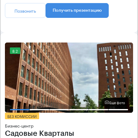
Позвонить
Получить презентацию
8.2
Еще фото
БЕЗ КОМИССИИ
Бизнес-центр
Садовые Кварталы