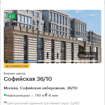
8.2
Еще фото
БЕЗ КОМИССИИ
Бизнес-центр
Софийская 36/10
Москва, Софийская набережная, 36/10
Новокузнецкая → 790 м
~
8 мин
Центральный административный округ (ЦАО)