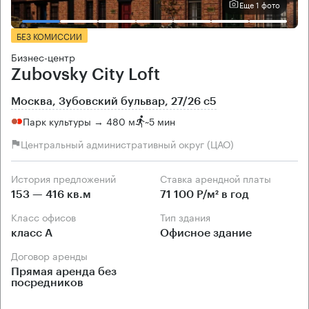
Еще 1 фото
БЕЗ КОМИССИИ
Бизнес-центр
Zubovsky City Loft
Москва, Зубовский бульвар, 27/26 с5
Парк культуры → 480 м
~
5 мин
Центральный административный округ (ЦАО)
История предложений
Ставка арендной платы
153 — 416 кв.м
71 100 Р/м² в год
Класс офисов
Тип здания
класс А
Офисное здание
Договор аренды
Прямая аренда без
посредников