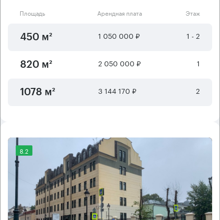
Площадь
Арендная плата
Этаж
1 050 000 ₽
1 - 2
450 м²
2 050 000 ₽
1
820 м²
3 144 170 ₽
2
1078 м²
8.2