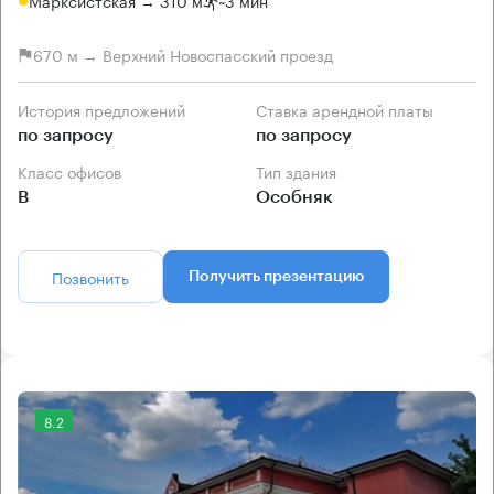
Марксистская → 310 м
~
3 мин
670 м → Верхний Новоспасский проезд
История предложений
Ставка арендной платы
по запросу
по запросу
Класс офисов
Тип здания
B
Особняк
Позвонить
Получить презентацию
8.2