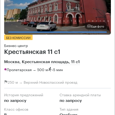
Еще фото
БЕЗ КОМИССИИ
Бизнес-центр
Крестьянская 11 с1
Москва, Крестьянская площадь, 11 с1
Пролетарская → 500 м
~
5 мин
250 м → Верхний Новоспасский проезд
История предложений
Ставка арендной платы
по запросу
по запросу
Класс офисов
Тип здания