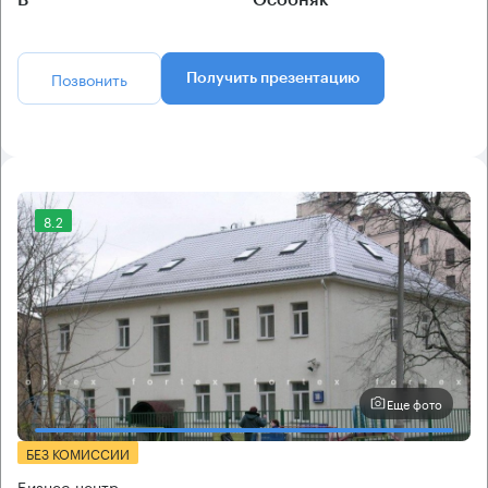
B
Особняк
Позвонить
Получить презентацию
8.2
Еще фото
БЕЗ КОМИССИИ
Бизнес-центр