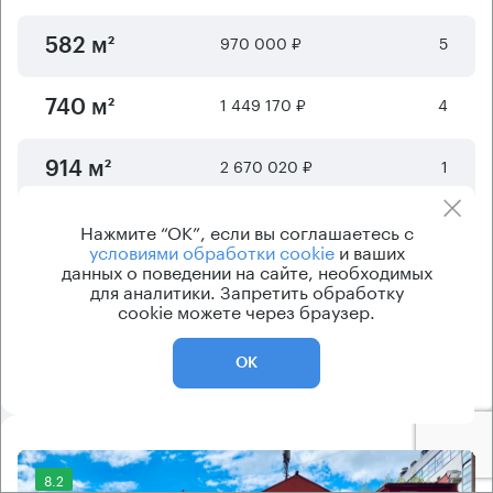
970 000 ₽
5
582 м²
1 449 170 ₽
4
740 м²
2 670 020 ₽
1
914 м²
2 625 000 ₽
2
Нажмите “ОК”, если вы соглашаетесь с
1500 м²
условиями обработки cookie
и ваших
данных о поведении на сайте, необходимых
для аналитики. Запретить обработку
Отображается
6
из
9
предложений
cookie можете через браузер.
Показать ещё
ОК
8.2