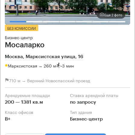
Еще 2 фото
БЕЗ КОМИССИИ
Бизнес-центр
Мосаларко
Москва, Марксистская улица, 16
Марксистская → 260 м
~
3 мин
710 м → Верхний Новоспасский проезд
Арендуемые площади
Ставка арендной платы
200 — 1381 кв.м
по запросу
Класс офисов
Тип здания
B+
Бизнес-центр