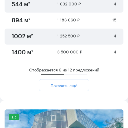
1 632 000 ₽
4
544 м²
1 183 660 ₽
15
894 м²
1 252 500 ₽
4
1002 м²
3 500 000 ₽
4
1400 м²
Отображается
6
из
12
предложений
Показать ещё
8.2