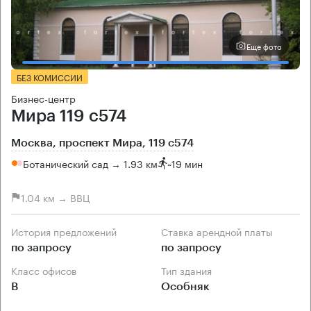
Еще фото
БЕЗ КОМИССИИ
Бизнес-центр
Мира 119 с574
Москва, проспект Мира, 119 с574
Ботанический сад → 1.93 км
~
19 мин
1.04 км → ВВЦ
История предложений
Ставка арендной платы
по запросу
по запросу
Класс офисов
Тип здания
B
Особняк