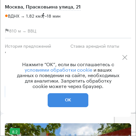
Москва, Прасковьина улица, 21
ВДНХ → 1.82 км
~
18 мин
810 м → ВВЦ
История предложений
Ставка арендной платы
по запросу
по запросу
Класс офисов
Тип здания
Нажмите “ОК”, если вы соглашаетесь с
условиями обработки cookie
и ваших
B
Бизнес-центр
данных о поведении на сайте, необходимых
для аналитики. Запретить обработку
cookie можете через браузер.
Позвонить
Получить презентацию
ОК
8.2