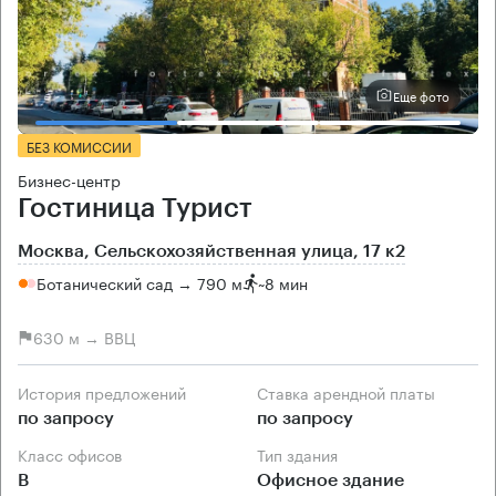
Еще фото
БЕЗ КОМИССИИ
Бизнес-центр
Гостиница Турист
Москва, Сельскохозяйственная улица, 17 к2
Ботанический сад → 790 м
~
8 мин
630 м → ВВЦ
История предложений
Ставка арендной платы
по запросу
по запросу
Класс офисов
Тип здания
B
Офисное здание