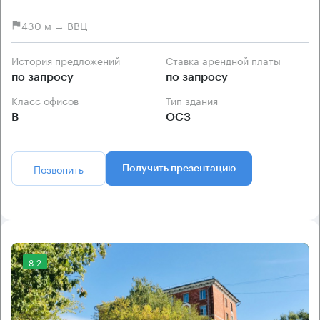
430 м → ВВЦ
История предложений
Ставка арендной платы
по запросу
по запросу
Класс офисов
Тип здания
B
ОСЗ
Позвонить
Получить презентацию
8.2