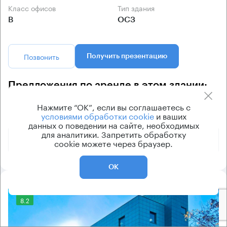
Класс офисов
Тип здания
B
ОСЗ
Позвонить
Получить презентацию
Предложения по аренде в этом здании:
Нажмите “ОК”, если вы соглашаетесь с
условиями обработки cookie
и ваших
Площадь
Арендная плата
Этаж
данных о поведении на сайте, необходимых
для аналитики. Запретить обработку
1 630 210 ₽
1 - 2
1565 м²
cookie можете через браузер.
ОК
8.2