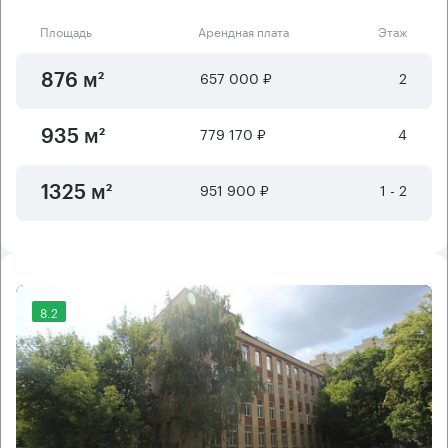
Площадь
Арендная плата
Этаж
657 000 ₽
2
876 м²
779 170 ₽
4
935 м²
951 900 ₽
1 - 2
1325 м²
8.2