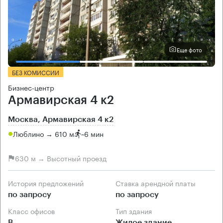
Еще фото
БЕЗ КОМИССИИ
Бизнес-центр
Армавирская 4 к2
Москва, Армавирская 4 к2
Люблино → 610 м
~
6 мин
630 м → Высотный проезд
История предложений
Ставка арендной платы
по запросу
по запросу
Класс офисов
Тип здания
B
Жилое здание