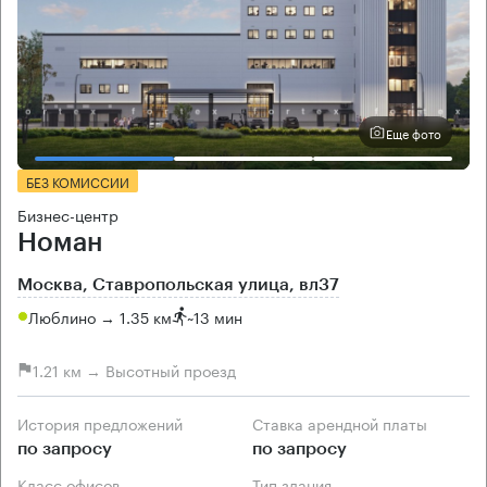
Еще фото
БЕЗ КОМИССИИ
Бизнес-центр
Номан
Москва, Ставропольская улица, вл37
Люблино → 1.35 км
~
13 мин
1.21 км → Высотный проезд
История предложений
Ставка арендной платы
по запросу
по запросу
Класс офисов
Тип здания