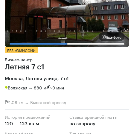
Еще фото
БЕЗ КОМИССИИ
Бизнес-центр
Летняя 7 с1
Москва, Летняя улица, 7 с1
Волжская → 880 м
~
9 мин
1.08 км → Высотный проезд
История предложений
Ставка арендной платы
120 — 123 кв.м
по запросу
Класс офисов
Тип здания