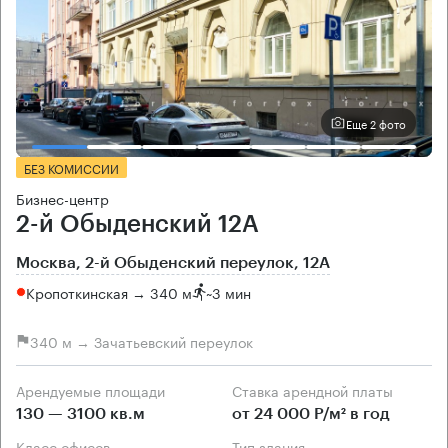
Еще 2 фото
БЕЗ КОМИССИИ
Бизнес-центр
2-й Обыденский 12А
Москва, 2-й Обыденский переулок, 12А
Кропоткинская → 340 м
~
3 мин
340 м → Зачатьевский переулок
Арендуемые площади
Ставка арендной платы
130 — 3100 кв.м
от 24 000 Р/м² в год
Класс офисов
Тип здания