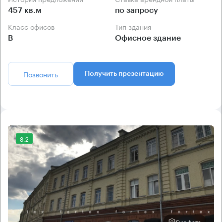
457 кв.м
по запросу
Класс офисов
Тип здания
B
Офисное здание
Позвонить
Получить презентацию
8.2
Еще фото