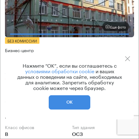
Еще фото
БЕЗ КОМИССИИ
Бизнес-центр
Курсовой 17
Нажмите “ОК”, если вы соглашаетесь с
условиями обработки cookie
и ваших
Москва, Курсовой переулок, 17
данных о поведении на сайте, необходимых
Кропоткинская → 730 м
~
7 мин
для аналитики. Запретить обработку
cookie можете через браузер.
210 м → Зачатьевский переулок
ОК
История предложений
Ставка арендной платы
по запросу
по запросу
Класс офисов
Тип здания
B
ОСЗ