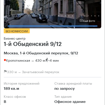
Еще фото
БЕЗ КОМИССИИ
Бизнес-центр
1-й Обыденский 9/12
Москва, 1-й Обыденский переулок, 9/12
Кропоткинская → 430 м
~
4 мин
330 м → Зачатьевский переулок
История предложений
Ставка арендной платы
189 кв.м
по запросу
Класс офисов
Тип здания
B
Офисное здание