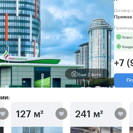
Договор
Прямая 
Преимущ
Класс
Конди
+7 
Еще 2 фото
По
нии:
127 м²
241 м²