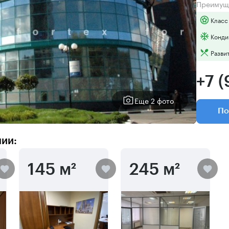
Преимущ
Класс
Конди
Разви
+7 
Еще 2 фото
По
нии:
145 м²
245 м²