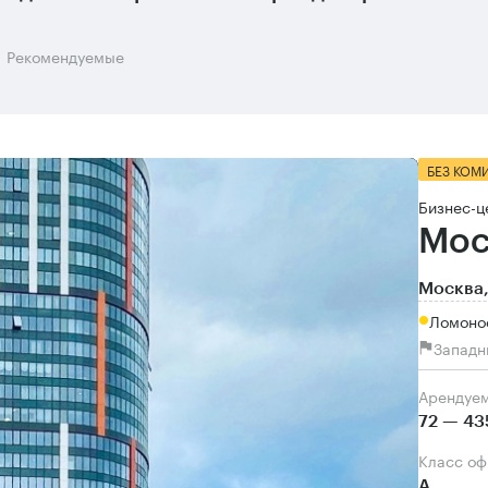
Рекомендуемые
БЕЗ КОМ
Бизнес-ц
Мос
Москва,
Ломонос
Западн
Арендуе
72 — 43
Класс о
А