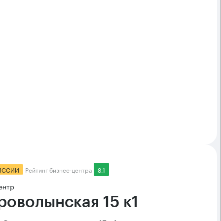
ИССИИ
Рейтинг бизнес-центра
8.1
ентр
роволынская 15 к1