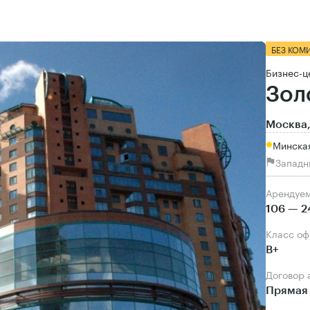
БЕЗ КОМ
Бизнес-ц
Зол
Москва,
Минская
Западн
Арендуе
106 — 2
Класс о
B+
Договор
Прямая 