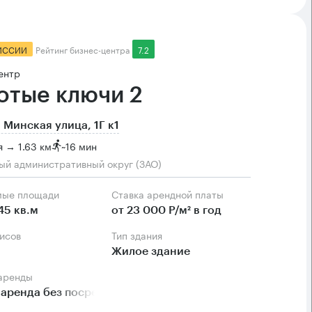
ИССИИ
Рейтинг бизнес-центра
7.2
ентр
отые ключи 2
 Минская улица, 1Г к1
 → 1.63 км
~
16 мин
ый административный округ (ЗАО)
мые площади
Ставка арендной платы
45 кв.м
от 23 000 Р/м² в год
фисов
Тип здания
Жилое здание
 аренды
аренда без посредников