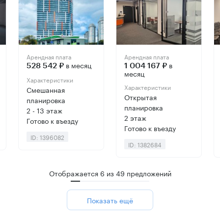
Арендная плата
Арендная плата
в месяц
в
528 542 ₽
1 004 167 ₽
месяц
Характеристики
Характеристики
Смешанная
Открытая
планировка
планировка
2 - 13 этаж
2 этаж
Готово к въезду
Готово к въезду
ID: 1396082
ID: 1382684
Отображается
6
из
49
предложений
Показать ещё