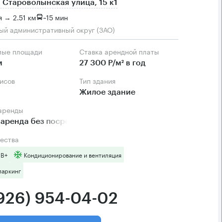
 Староволынская улица, 15 к1
 → 2.51 км
~
15 мин
ый административный округ (ЗАО)
мые площади
Ставка арендной платы
м
27 300 Р/м² в год
фисов
Тип здания
Жилое здание
 аренды
аренда без посредников
ества
 B+
Кондиционирование и вентиляция
паркинг
(926) 954-04-02