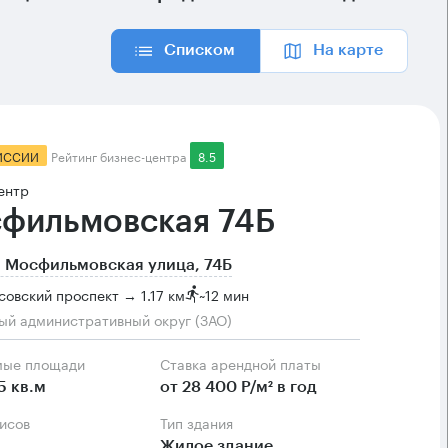
Списком
На карте
ИССИИ
Рейтинг бизнес-центра
8.5
ентр
фильмовская 74Б
 Мосфильмовская улица, 74Б
овский проспект → 1.17 км
~
12 мин
ый административный округ (ЗАО)
мые площади
Ставка арендной платы
5 кв.м
от 28 400 Р/м² в год
фисов
Тип здания
Жилое здание