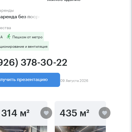
 аренды
аренда без посредников
ества
 А
Пешком от метро
ционирование и вентиляция
(926) 378-30-22
09 Августа 2026
лучить презентацию
314 м²
435 м²