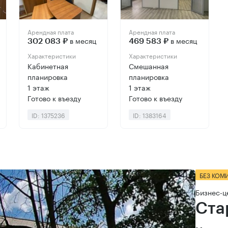
Арендная плата
Арендная плата
в месяц
в месяц
302 083 ₽
469 583 ₽
Характеристики
Характеристики
Кабинетная
Смешанная
планировка
планировка
1 этаж
1 этаж
Готово к въезду
Готово к въезду
ID: 1375236
ID: 1383164
БЕЗ КОМ
Бизнес-ц
Ста