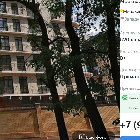
Москва,
Минская
Западн
Арендуе
520 кв.
Класс о
B+
Договор
Прямая 
Преимущ
Класс
Свой 
+7 
Еще фото