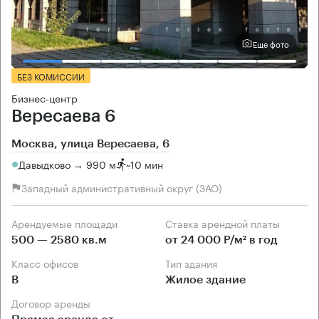
Еще фото
БЕЗ КОМИССИИ
Бизнес-центр
Вересаева 6
Москва, улица Вересаева, 6
Давыдково → 990 м
~
10 мин
Западный административный округ (ЗАО)
Арендуемые площади
Ставка арендной платы
500 — 2580 кв.м
от 24 000 Р/м² в год
Класс офисов
Тип здания
B
Жилое здание
Договор аренды