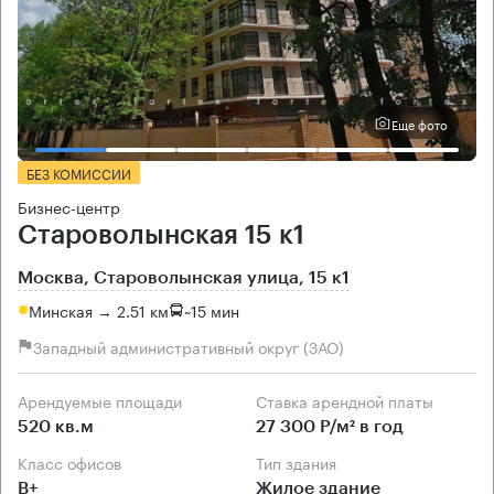
Еще фото
БЕЗ КОМИССИИ
Бизнес-центр
Староволынская 15 к1
Москва, Староволынская улица, 15 к1
Минская → 2.51 км
~
15 мин
Западный административный округ (ЗАО)
Арендуемые площади
Ставка арендной платы
520 кв.м
27 300 Р/м² в год
Класс офисов
Тип здания
B+
Жилое здание