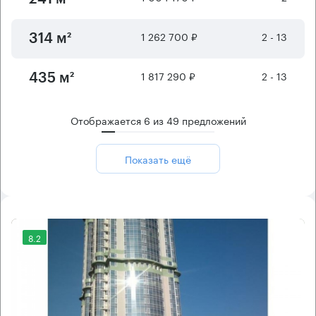
1 262 700 ₽
2 - 13
314 м²
1 817 290 ₽
2 - 13
435 м²
Отображается
6
из
49
предложений
Показать ещё
8.2