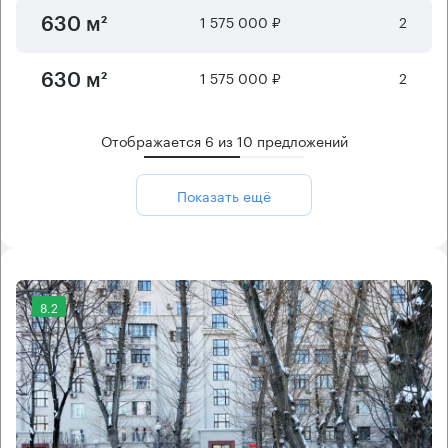
1 575 000 ₽
2
630 м²
1 575 000 ₽
2
630 м²
Отображается
6
из
10
предложений
Показать ещё
8.2