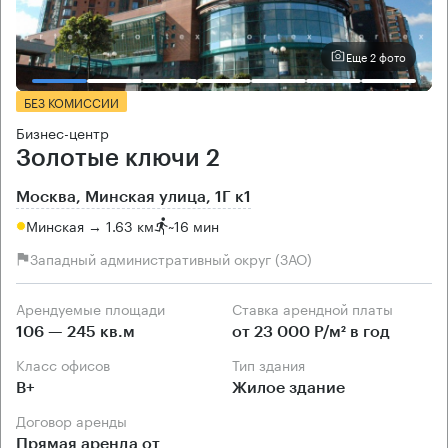
Еще 2 фото
БЕЗ КОМИССИИ
Бизнес-центр
Золотые ключи 2
Москва, Минская улица, 1Г к1
Минская → 1.63 км
~
16 мин
Западный административный округ (ЗАО)
Арендуемые площади
Ставка арендной платы
106 — 245 кв.м
от 23 000 Р/м² в год
Класс офисов
Тип здания
B+
Жилое здание
Договор аренды
Прямая аренда от