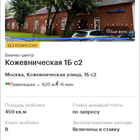
Еще фото
БЕЗ КОМИССИИ
Бизнес-центр
Кожевническая 1Б с2
Москва, Кожевническая улица, 1Б с2
Павелецкая → 620 м
~
6 мин
Площадь особняка
Ставка арендной платы
459 кв.м
по запросу
Класс особняка
Эксплуатационные расходы
B
Включены в ставку