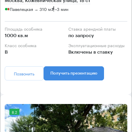
Москва, Кожевническая улица, 1Б с1
Павелецкая → 310 м
~
3 мин
Площадь особняка
Ставка арендной платы
1000 кв.м
по запросу
Класс особняка
Эксплуатационные расходы
B
Включены в ставку
Позвонить
Получить презентацию
8.2