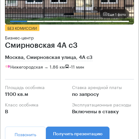
Еще 1 фото
БЕЗ КОМИССИИ
Бизнес-центр
Смирновская 4А с3
Москва, Смирновская улица, 4А с3
Нижегородская → 1.86 км
~
11 мин
Площадь особняка
Ставка арендной платы
1100 кв.м
по запросу
Класс особняка
Эксплуатационные расходы
B
Включены в ставку
Позвонить
Получить презентацию