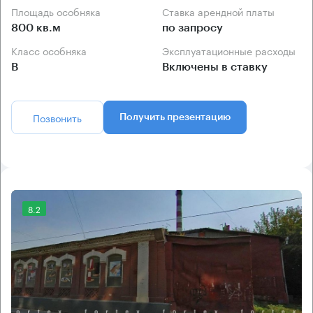
Площадь особняка
Ставка арендной платы
800 кв.м
по запросу
Класс особняка
Эксплуатационные расходы
B
Включены в ставку
Позвонить
Получить презентацию
8.2