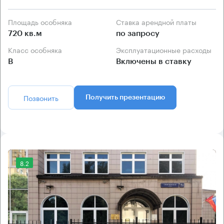
Площадь особняка
Ставка арендной платы
720 кв.м
по запросу
Класс особняка
Эксплуатационные расходы
B
Включены в ставку
Позвонить
Получить презентацию
8.2