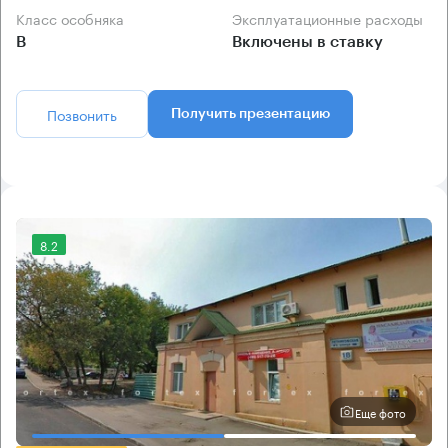
Класс особняка
Эксплуатационные расходы
B
Включены в ставку
Позвонить
Получить презентацию
8.2
Еще фото