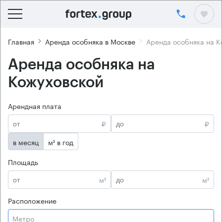
Главная
Аренда особняка в Москве
Аренда особняка на К
Аренда особняка на
Кожуховской
Арендная плата
₽
₽
в месяц
м² в год
Площадь
м²
м²
Расположение
Метро