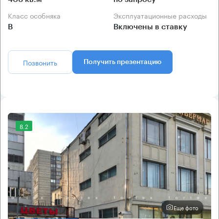
Класс особняка
Эксплуатационные расходы
B
Включены в ставку
Позвонить
Получить презентацию
8.2
Еще фото