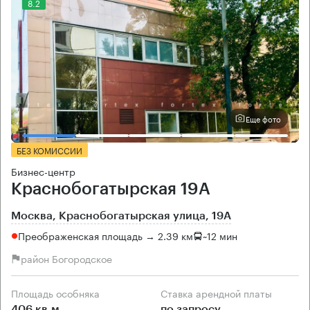
8.2
Еще фото
БЕЗ КОМИССИИ
Бизнес-центр
Краснобогатырская 19А
Москва, Краснобогатырская улица, 19А
Преображенская площадь → 2.39 км
~
12 мин
район Богородское
Площадь особняка
Ставка арендной платы
406 кв.м
по запросу