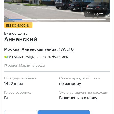
Еще фото
БЕЗ КОМИССИИ
Бизнес-центр
Анненский
Москва, Анненская улица, 17А с10
Марьина Роща → 1.37 км
~
14 мин
район Марьина роща
Площадь особняка
Ставка арендной платы
1422 кв.м
по запросу
Класс особняка
Эксплуатационные расходы
B+
Включены в ставку