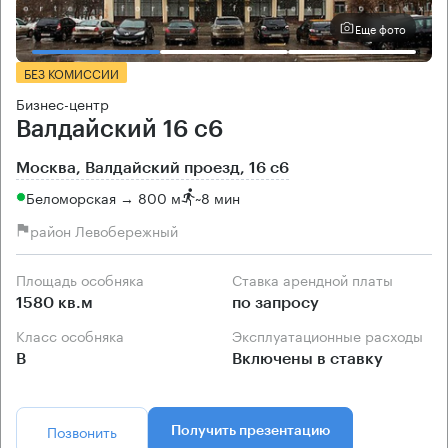
Еще фото
БЕЗ КОМИССИИ
Бизнес-центр
Валдайский 16 с6
Москва, Валдайский проезд, 16 с6
Беломорская → 800 м
~
8 мин
район Левобережный
Площадь особняка
Ставка арендной платы
1580 кв.м
по запросу
Класс особняка
Эксплуатационные расходы
B
Включены в ставку
Позвонить
Получить презентацию