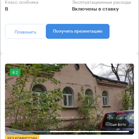
Класс особняка
Эксплуатационные расходы
B
Включены в ставку
Позвонить
Получить презентацию
8.2
Еще фото
БЕЗ КОМИССИИ