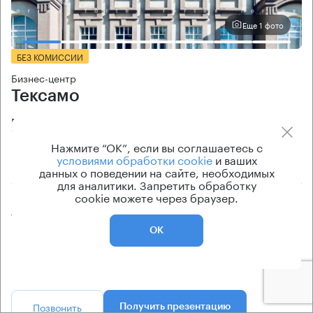
Еще 1 фото
БЕЗ КОМИССИИ
Бизнес-центр
Тексамо
Москва, 1-й Вышеславцев переулок, 6
Марьина Роща → 800 м
~
8 мин
Нажмите “ОК”, если вы соглашаетесь с
условиями обработки cookie
и ваших
район Марьина роща
данных о поведении на сайте, необходимых
для аналитики. Запретить обработку
cookie можете через браузер.
Площадь особняка
Ставка арендной платы
1100 кв.м
по запросу
ОК
Класс особняка
Эксплуатационные расходы
B+
Включены в ставку
Позвонить
Получить презентацию