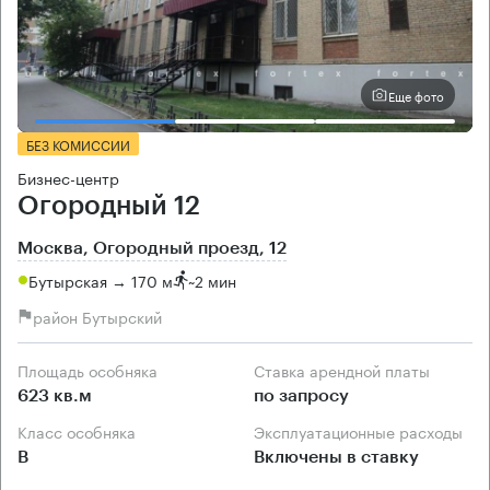
Еще фото
БЕЗ КОМИССИИ
Бизнес-центр
Огородный 12
Москва, Огородный проезд, 12
Бутырская → 170 м
~
2 мин
район Бутырский
Площадь особняка
Ставка арендной платы
623 кв.м
по запросу
Класс особняка
Эксплуатационные расходы
B
Включены в ставку