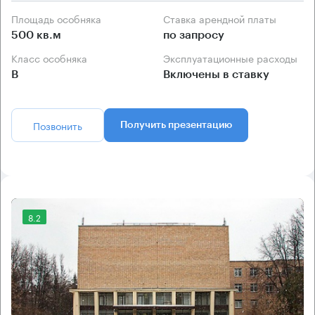
Площадь особняка
Ставка арендной платы
500 кв.м
по запросу
Класс особняка
Эксплуатационные расходы
B
Включены в ставку
Позвонить
Получить презентацию
8.2