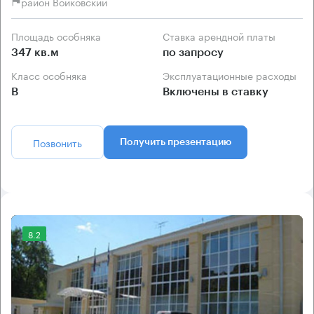
район Войковский
Площадь особняка
Ставка арендной платы
347 кв.м
по запросу
Класс особняка
Эксплуатационные расходы
B
Включены в ставку
Позвонить
Получить презентацию
8.2