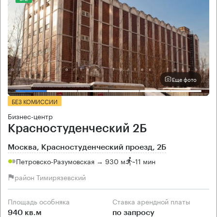
Еще фото
БЕЗ КОМИССИИ
Бизнес-центр
Красностуденческий 2Б
Москва, Красностуденческий проезд, 2Б
Петровско-Разумовская → 930 м
~
11 мин
район Тимирязевский
Площадь особняка
Ставка арендной платы
940 кв.м
по запросу