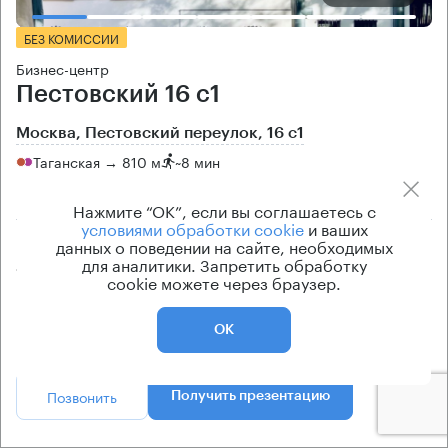
БЕЗ КОМИССИИ
Бизнес-центр
Пестовский 16 с1
Москва, Пестовский переулок, 16 с1
Таганская → 810 м
~
8 мин
район Таганский
Нажмите “ОК”, если вы соглашаетесь с
условиями обработки cookie
и ваших
Площадь особняка
Ставка арендной платы
данных о поведении на сайте, необходимых
для аналитики. Запретить обработку
839 кв.м
по запросу
cookie можете через браузер.
Класс особняка
Эксплуатационные расходы
B
Не включены в ставку
ОК
Позвонить
Получить презентацию