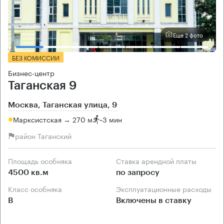
Еще 2 фото
БЕЗ КОМИССИИ
Бизнес-центр
Таганская 9
Москва, Таганская улица, 9
Марксистская → 270 м
~
3 мин
район Таганский
Площадь особняка
Ставка арендной платы
4500 кв.м
по запросу
Класс особняка
Эксплуатационные расходы
B
Включены в ставку