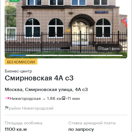
Еще 1 фото
БЕЗ КОМИССИИ
Бизнес-центр
Смирновская 4А с3
Москва, Смирновская улица, 4А с3
Нижегородская → 1.86 км
~
11 мин
район Нижегородский
Площадь особняка
Ставка арендной платы
1100 кв.м
по запросу