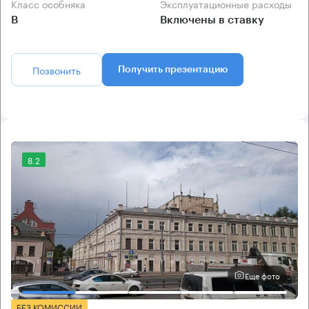
Класс особняка
Эксплуатационные расходы
B
Включены в ставку
Позвонить
Получить презентацию
8.2
Еще фото
БЕЗ КОМИССИИ