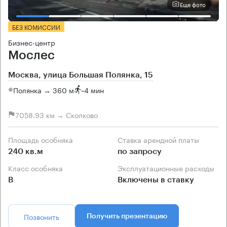
Еще фото
БЕЗ КОМИССИИ
Бизнес-центр
Мослес
Москва, улица Большая Полянка, 15
Полянка → 360 м
~
4 мин
7058.93 км → Сколково
Площадь особняка
Ставка арендной платы
240 кв.м
по запросу
Класс особняка
Эксплуатационные расходы
B
Включены в ставку
Позвонить
Получить презентацию