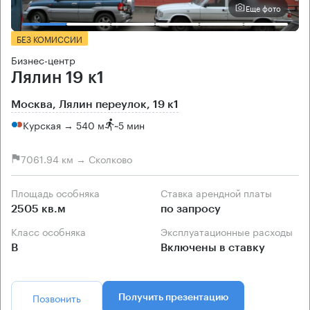
Еще фото
БЕЗ КОМИССИИ
Бизнес-центр
Лялин 19 к1
Москва, Лялин переулок, 19 к1
Курская → 540 м
~
5 мин
7061.94 км → Сколково
Площадь особняка
Ставка арендной платы
2505 кв.м
по запросу
Класс особняка
Эксплуатационные расходы
B
Включены в ставку
Позвонить
Получить презентацию