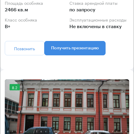
Площадь особняка
Ставка арендной платы
2466 кв.м
по запросу
Класс особняка
Эксплуатационные расходы
B+
Не включены в ставку
Позвонить
Получить презентацию
8.2