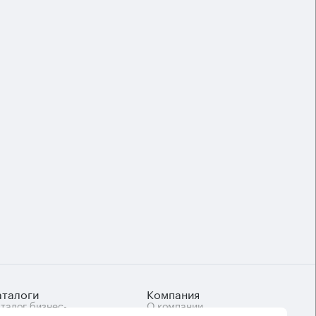
аталоги
Компания
талог бизнес-
О компании
нтров
Вакансии