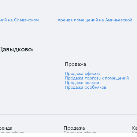
ний на Славянском
Аренда помещений на Аминьевской
Давыдково:
Продажа
Продажа офисов
Продажа торговых помещений
Продажа зданий
Продажа особняков
ренда
Продажа
К
енда офиса
Продажа офиса
Ка
знес-центры Москвы
Продажа арендного
це