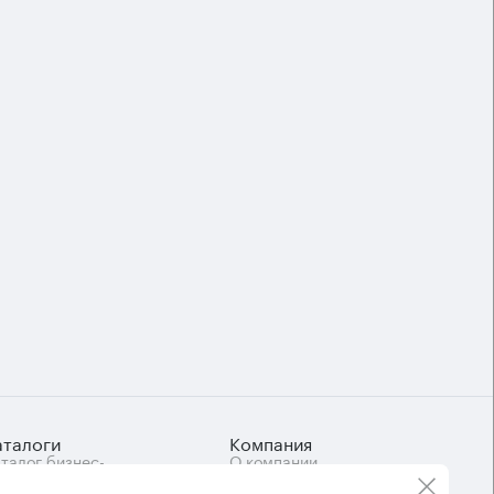
аталоги
Компания
талог бизнес-
О компании
нтров
Вакансии
Контакты