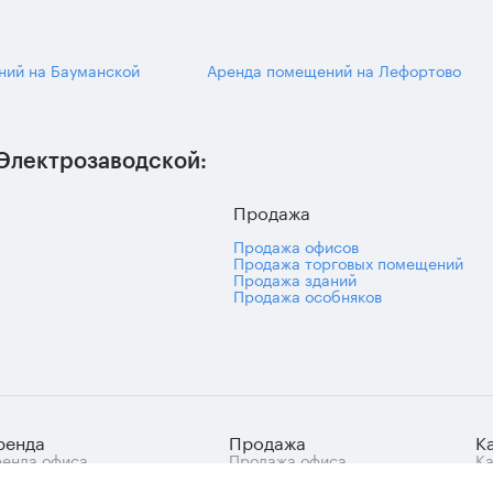
ний на Бауманской
Аренда помещений на Лефортово
Электрозаводской:
Продажа
Продажа офисов
Продажа торговых помещений
Продажа зданий
Продажа особняков
ренда
Продажа
К
енда офиса
Продажа офиса
Ка
знес-центры Москвы
Продажа арендного
це
ренда нежилых
бизнеса