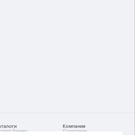
аталоги
Компания
талог бизнес-
О компании
нтров
Вакансии