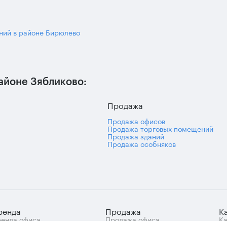
ний в районе Бирюлево
айоне Зябликово:
Продажа
Продажа офисов
Продажа торговых помещений
Продажа зданий
Продажа особняков
ренда
Продажа
К
енда офиса
Продажа офиса
Ка
знес-центры Москвы
Продажа арендного
це