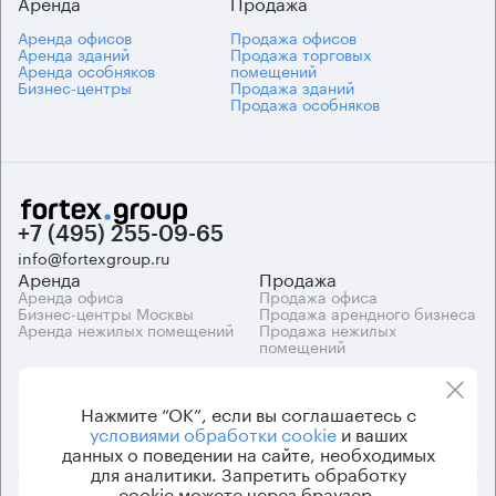
Аренда
Продажа
Аренда офисов
Продажа офисов
Аренда зданий
Продажа торговых
Аренда особняков
помещений
Бизнес-центры
Продажа зданий
Продажа особняков
+7 (495) 255-09-65
info@fortexgroup.ru
Аренда
Продажа
Аренда офиса
Продажа офиса
Бизнес-центры Москвы
Продажа арендного бизнеса
Аренда нежилых помещений
Продажа нежилых
помещений
Каталоги
Компания
Каталог бизнес-центров
О компании
Нажмите “ОК”, если вы соглашаетесь с
Вакансии
условиями обработки cookie
и ваших
Контакты
данных о поведении на сайте, необходимых
для аналитики. Запретить обработку
cookie можете через браузер.