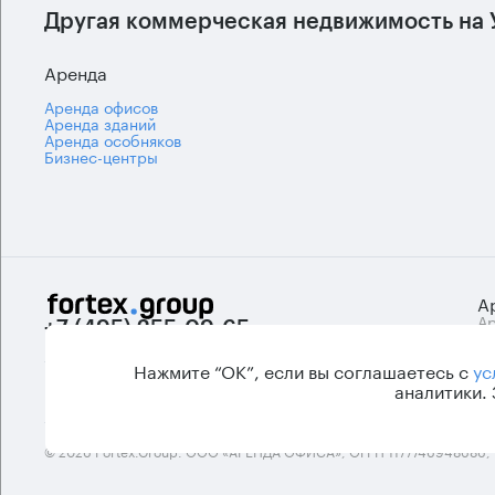
Другая коммерческая недвижимость на 
Аренда
Аренда офисов
Аренда зданий
Аренда особняков
Бизнес-центры
А
Ар
+7 (495) 255-09-65
Би
info@fortexgroup.ru
А
Нажмите “ОК”, если вы соглашаетесь с
ус
п
аналитики.
© 2026 Fortex.Group. ООО «АРЕНДА ОФИСА», ОГРН 1177746948686,
.