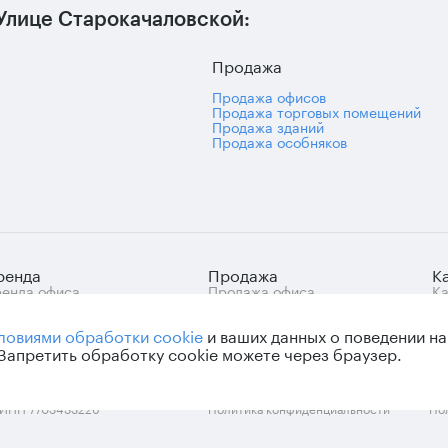
Улице Старокачаловской:
Продажа
Продажа офисов
Продажа торговых помещений
Продажа зданий
Продажа особняков
ренда
Продажа
К
енда офиса
Продажа офиса
Ка
знес-центры Москвы
Продажа арендного
це
ренда нежилых
бизнеса
ловиями обработки cookie
и ваших данных о поведении на
омещений
Продажа нежилых
помещений
 Запретить обработку cookie можете через браузер.
 ИНН 7703433226
Политика конфиденциальности
По