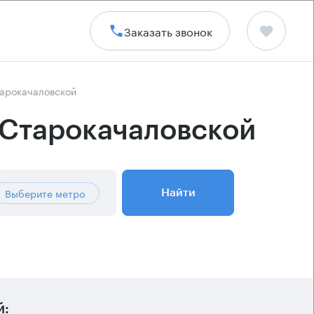
Заказать звонок
тарокачаловской
 Старокачаловской
Выберите метро
Найти
й: