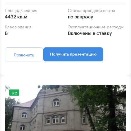
Площадь здания
Ставка арендной платы
4432 кв.м
по запросу
Класс здания
Эксплуатационные расходы
B
Включены в ставку
Позвонить
Получить презентацию
8.2