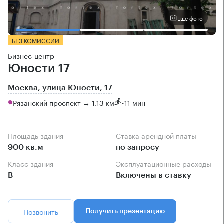
Еще фото
БЕЗ КОМИССИИ
Бизнес-центр
Юности 17
Москва, улица Юности, 17
Рязанский проспект → 1.13 км
~
11 мин
Площадь здания
Ставка арендной платы
900 кв.м
по запросу
Класс здания
Эксплуатационные расходы
B
Включены в ставку
Позвонить
Получить презентацию