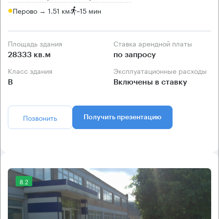
Перово → 1.51 км
~
15 мин
Площадь здания
Ставка арендной платы
28333 кв.м
по запросу
Класс здания
Эксплуатационные расходы
B
Включены в ставку
Позвонить
Получить презентацию
8.2