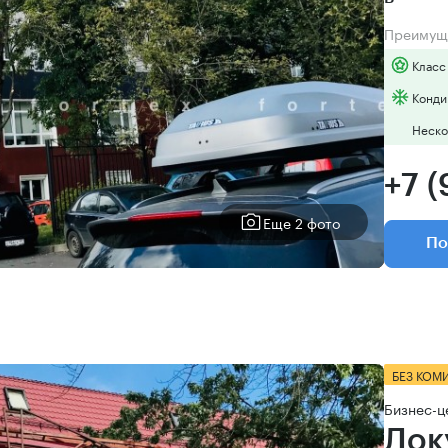
Преимущ
Класс
Конди
Неско
+7 
Еще 2 фото
По
БЕЗ КОМ
Бизнес-ц
Док