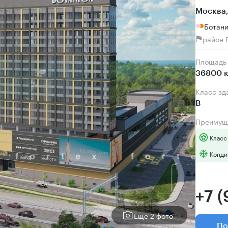
Москва,
Ботани
район 
Площадь
36800 к
Класс зд
B
Преимущ
Класс
Конди
+7 (
Еще 2 фото
По