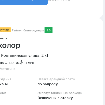
ИССИИ
Рейтинг бизнес-центра
8.5
ентр
колор
 Ростокинская улица, 2 к1
но → 1.13 км
~
11 мин
Ростокино
 здания
Ставка арендной платы
кв.м
по запросу
ания
Эксплуатационные расходы
Включены в ставку