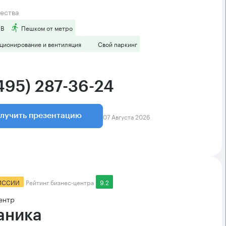
ества
 B
Пешком от метро
ционирование и вентиляция
Свой паркинг
(495) 287-36-24
07 Августа 2026
лучить презентацию
ИССИИ
Рейтинг бизнес-центра
9.2
ентр
аника