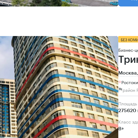
БЕЗ КОМ
Бизнес-ц
Три
Москва,
Ростоки
район 
Площадь
275620 
Класс зд
B+