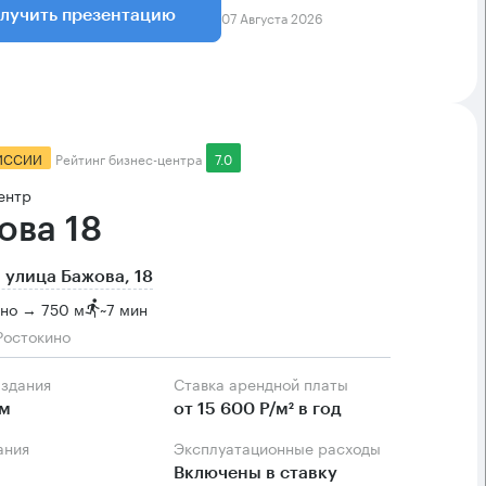
07 Августа 2026
лучить презентацию
ИССИИ
Рейтинг бизнес-центра
7.0
ентр
ова 18
 улица Бажова, 18
ино → 750 м
~
7 мин
Ростокино
 здания
Ставка арендной платы
.м
от 15 600 Р/м² в год
ания
Эксплуатационные расходы
Включены в ставку