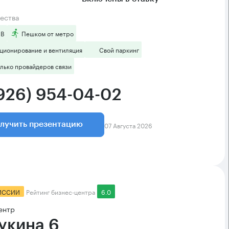
ества
 B
Пешком от метро
ционирование и вентиляция
Свой паркинг
лько провайдеров связи
(926) 954-04-02
07 Августа 2026
лучить презентацию
ИССИИ
Рейтинг бизнес-центра
6.0
ентр
укина 6