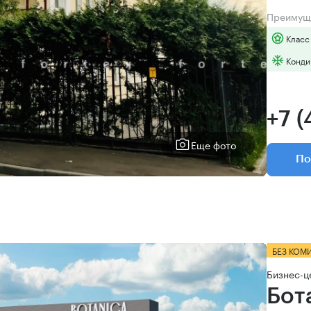
Преимущ
Класс
Конди
+7 
Еще фото
По
БЕЗ КОМ
Бизнес-ц
Бот