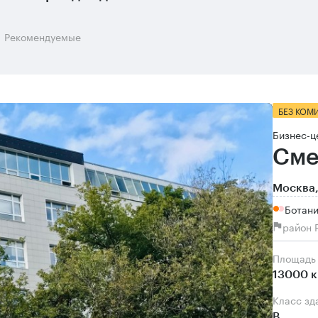
Рекомендуемые
БЕЗ КОМ
Бизнес-ц
Сме
Москва,
Ботани
район 
Площадь
13000 к
Класс зд
B