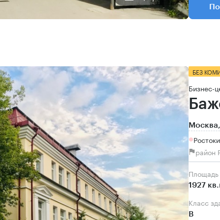
По
БЕЗ КОМ
Бизнес-ц
Баж
Москва,
Росток
район 
Площадь
1927 кв
Класс зд
B