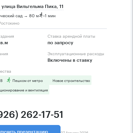
 улица Вильгельма Пика, 11
ческий сад → 80 м
~
1 мин
Ростокино
 здания
Ставка арендной платы
в.м
по запросу
ания
Эксплуатационные расходы
Включены в ставку
ества
 B
Пешком от метро
Новое строительство
ционирование и вентиляция
926) 262-17-51
07 Августа 2026
лучить презентацию