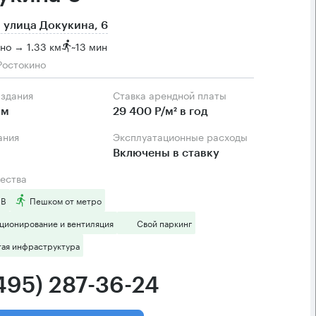
 улица Докукина, 6
но → 1.33 км
~
13 мин
Ростокино
 здания
Ставка арендной платы
.м
29 400 Р/м² в год
ания
Эксплуатационные расходы
Включены в ставку
ества
 B
Пешком от метро
ционирование и вентиляция
Свой паркинг
тая инфраструктура
(495) 287-36-24