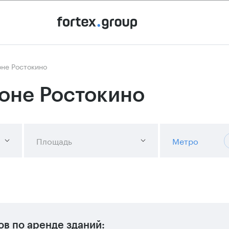
оне Ростокино
йоне Ростокино
Площадь
Метро
ов
по аренде зданий: