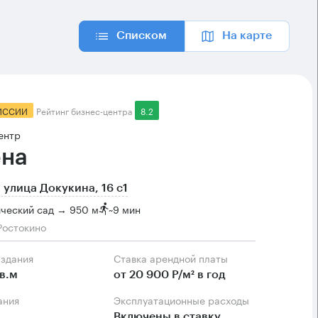
Списком
На карте
ИССИИ
Рейтинг бизнес-центра
8.2
ентр
на
 улица Докукина, 16 с1
ческий сад → 950 м
~
9 мин
Ростокино
 здания
Ставка арендной платы
в.м
от 20 900 Р/м² в год
ания
Эксплуатационные расходы
Включены в ставку