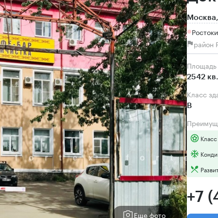
Москва,
Ростоки
район 
Площадь
2542 кв
Класс зд
B
Преимущ
Класс
Конди
Разви
+7 
Еще фото