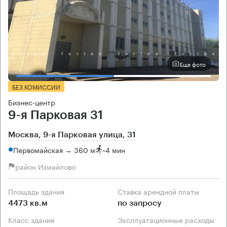
Еще фото
БЕЗ КОМИССИИ
Бизнес-центр
9-я Парковая 31
Москва, 9-я Парковая улица, 31
Первомайская → 360 м
~
4 мин
район Измайлово
Площадь здания
Ставка арендной платы
4473 кв.м
по запросу
Класс здания
Эксплуатационные расходы