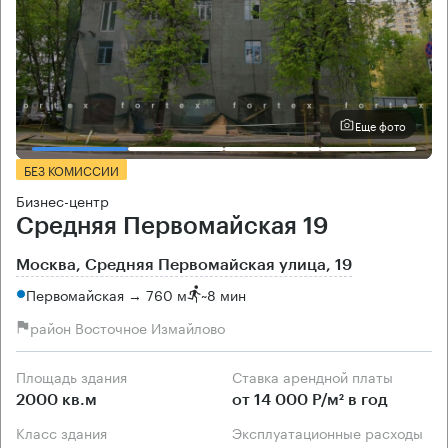
Еще фото
БЕЗ КОМИССИИ
Бизнес-центр
Средняя Первомайская 19
Москва, Средняя Первомайская улица, 19
Первомайская → 760 м
~
8 мин
район Восточное Измайлово
Площадь здания
Ставка арендной платы
2000 кв.м
от 14 000 Р/м² в год
Класс здания
Эксплуатационные расходы