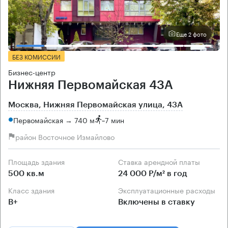
Еще 2 фото
БЕЗ КОМИССИИ
Бизнес-центр
Нижняя Первомайская 43А
Москва, Нижняя Первомайская улица, 43А
Первомайская → 740 м
~
7 мин
район Восточное Измайлово
Площадь здания
Ставка арендной платы
500 кв.м
24 000 Р/м² в год
Класс здания
Эксплуатационные расходы
B+
Включены в ставку