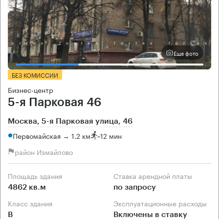
Еще фото
БЕЗ КОМИССИИ
Бизнес-центр
5-я Парковая 46
Москва, 5-я Парковая улица, 46
Первомайская → 1.2 км
~
12 мин
район Измайлово
Площадь здания
Ставка арендной платы
4862 кв.м
по запросу
Класс здания
Эксплуатационные расходы
B
Включены в ставку