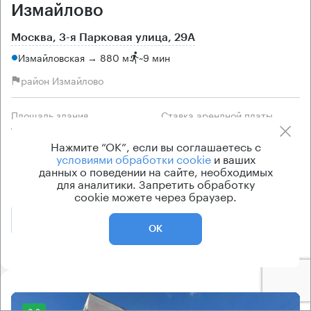
Измайлово
Москва, 3-я Парковая улица, 29А
Измайловская → 880 м
~
9 мин
район Измайлово
Площадь здания
Ставка арендной платы
1040 кв.м
по запросу
Нажмите “ОК”, если вы соглашаетесь с
Класс здания
Эксплуатационные расходы
условиями обработки cookie
и ваших
данных о поведении на сайте, необходимых
B
Включены в ставку
для аналитики. Запретить обработку
cookie можете через браузер.
Позвонить
Получить презентацию
ОК
8.2