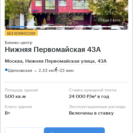
Еще 2 фото
БЕЗ КОМИССИИ
Бизнес-центр
Нижняя Первомайская 43А
Москва, Нижняя Первомайская улица, 43А
Щелковская → 2.33 км
~
23 мин
Площадь здания
Ставка арендной платы
500 кв.м
24 000 Р/м² в год
Класс здания
Эксплуатационные расходы
B+
Включены в ставку