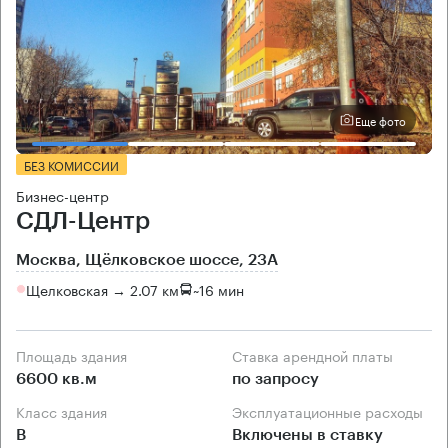
Еще фото
БЕЗ КОМИССИИ
Бизнес-центр
СДЛ-Центр
Москва, Щёлковское шоссе, 23А
Щелковская → 2.07 км
~
16 мин
Площадь здания
Ставка арендной платы
6600 кв.м
по запросу
Класс здания
Эксплуатационные расходы
B
Включены в ставку