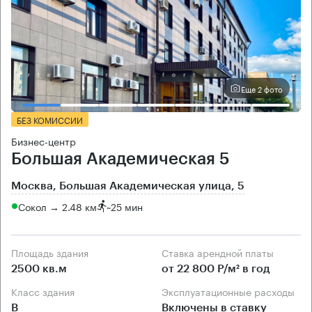
Еще 2 фото
БЕЗ КОМИССИИ
Бизнес-центр
Большая Академическая 5
Москва, Большая Академическая улица, 5
Сокол → 2.48 км
~
25 мин
Площадь здания
Ставка арендной платы
2500 кв.м
от 22 800 Р/м² в год
Класс здания
Эксплуатационные расходы
B
Включены в ставку