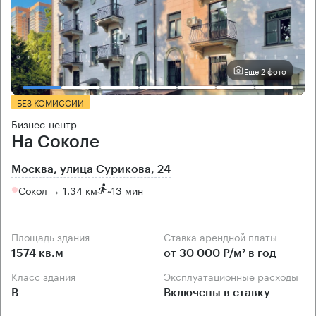
Еще 2 фото
БЕЗ КОМИССИИ
Бизнес-центр
На Соколе
Москва, улица Сурикова, 24
Сокол → 1.34 км
~
13 мин
Площадь здания
Ставка арендной платы
1574 кв.м
от 30 000 Р/м² в год
Класс здания
Эксплуатационные расходы
B
Включены в ставку