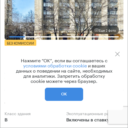
Еще 2 фото
БЕЗ КОМИССИИ
Бизнес-центр
Проектный институт
Нажмите “ОК”, если вы соглашаетесь с
условиями обработки cookie
и ваших
данных о поведении на сайте, необходимых
Москва, Волоколамское шоссе, 1 с1
для аналитики. Запретить обработку
Сокол → 1 км
~
10 мин
cookie можете через браузер.
ОК
Площадь здания
Ставка арендной платы
17000 кв.м
от 15 000 Р/м² в год
Класс здания
Эксплуатационные расходы
B
Включены в ставку