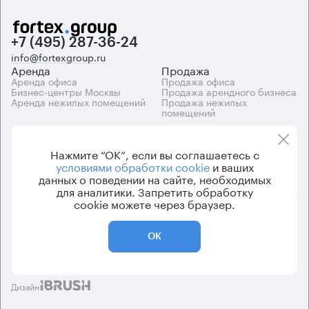
+7 (495) 287-36-24
info@fortexgroup.ru
Аренда
Продажа
Аренда офиса
Продажа офиса
Бизнес-центры Москвы
Продажа арендного бизнеса
Аренда нежилых помещений
Продажа нежилых
помещений
Каталоги
Компания
Каталог бизнес-центров
О компании
Нажмите “ОК”, если вы соглашаетесь с
Вакансии
условиями обработки cookie
и ваших
Контакты
данных о поведении на сайте, необходимых
для аналитики. Запретить обработку
cookie можете через браузер.
© 2026 Fortex.Group. ООО «АРЕНДА ОФИСА», ОГРН 1177746948686,
ИНН 7703433226
ОК
Политика конфиденциальности
Пользовательское соглашение
Дизайн