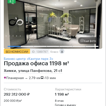
8.2
Еще фото
БЕЗ КОМИССИИ
ID: 1389797
Класс
А
Бизнес-центр «Кантри парк 3»
Продажа офиса 1198 м²
Химки, улица Панфилова, 21 с1
Планерная → 2.79 км
~
13 мин
Стоимость
Характеристики
292 312 000 ₽
1 198 м²
200 000 ₽/м²
8 этаж
Готово к въезду