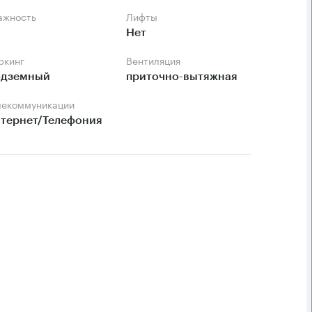
тажность
Лифты
Нет
аркинг
Вентиляция
дземный
приточно-вытяжная
елекоммуникации
тернет/Телефония