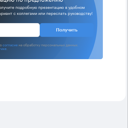
лучите подробную презентацию в удобном
риант с коллегами или переслать руководству!
Получить
аю
согласие
на обработку персональных данных.
тике
.