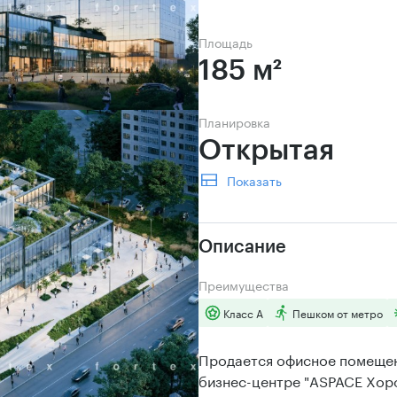
Площадь
185 м²
Планировка
Открытая 
Показать
Описание
Преимущества
Класс А
Пешком от метро
Продается офисное помещен
бизнес-центре "ASPACE Хор