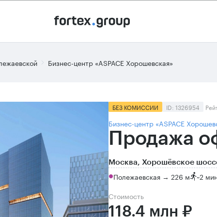
лежаевской
Бизнес-центр «ASPACE Хорошевская»
БЕЗ КОМИССИИ
ID: 1326954
Рей
Бизнес-центр «ASPACE Хорошев
Продажа оф
Москва, Хорошёвское шосс
Полежаевская → 226 м
~
2 ми
Стоимость
118.4 млн ₽