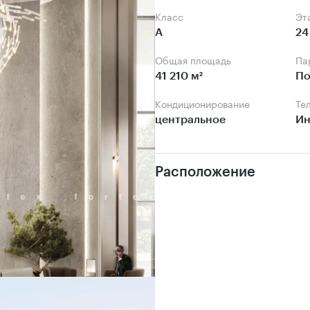
Класс
Э
А
24
Общая площадь
П
41 210 м²
По
Кондиционирование
Т
центральное
Ин
Расположение