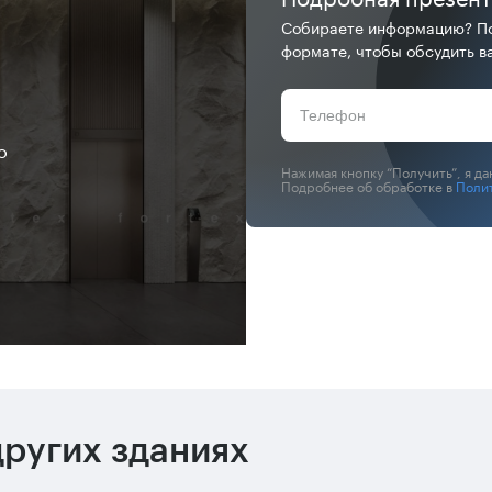
Собираете информацию? По
формате, чтобы обсудить ва
о
Нажимая кнопку “Получить”, я д
Подробнее об обработке в
Поли
ругих зданиях