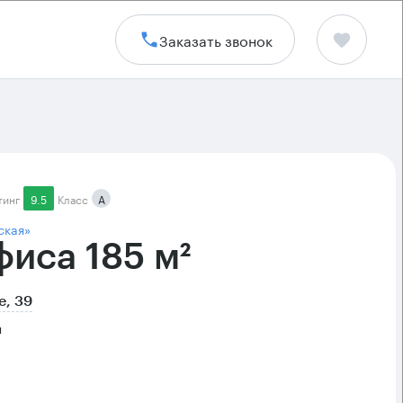
Заказать звонок
тинг
9.5
Класс
А
ская»
иса 185 м²
е, 39
н