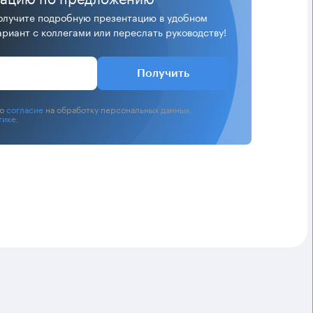
лучите подробную презентацию в удобном
риант с коллегами или переслать руководству!
Получить
аю
согласие
на обработку персональных данных.
тике
.