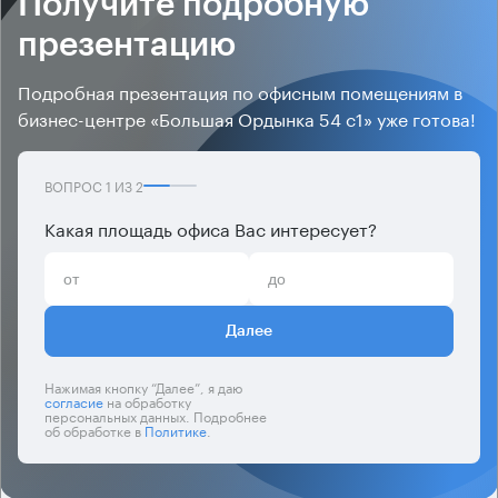
Получите подробную
презентацию
Подробная презентация по офисным помещениям в
бизнес-центре «Большая Ордынка 54 с1» уже готова!
ВОПРОС
1
ИЗ
2
Какая площадь офиса Вас интересует?
Далее
Нажимая кнопку “Далее”, я даю
согласие
на обработку
персональных данных. Подробнее
об обработке в
Политике
.