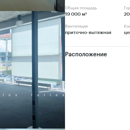
Общая площадь
Го
19 000 м²
20
Вентиляция
К
приточно-вытяжная
це
Расположение