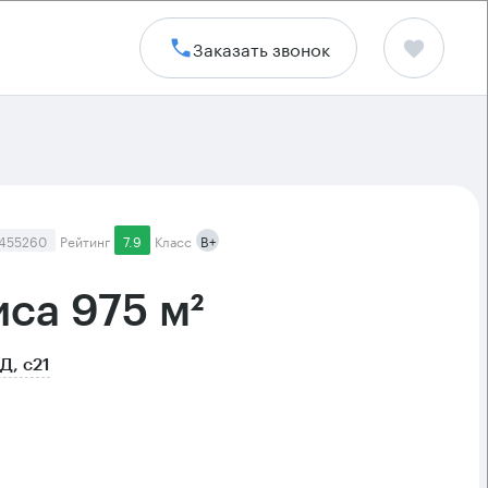
Заказать звонок
 455260
Рейтинг
7.9
Класс
B+
са 975 м²
Д, с21