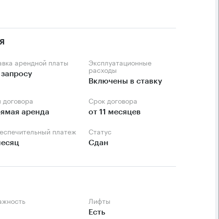
я
тавка арендной платы
Эксплуатационные
расходы
 запросу
Включены в ставку
п договора
Срок договора
ямая аренда
от 11 месяцев
беспечительный платеж
Статус
месяц
Сдан
тажность
Лифты
Есть