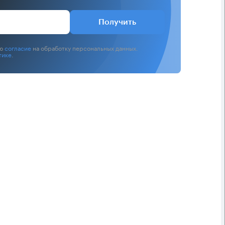
Получить
аю
согласие
на обработку персональных данных.
тике
.