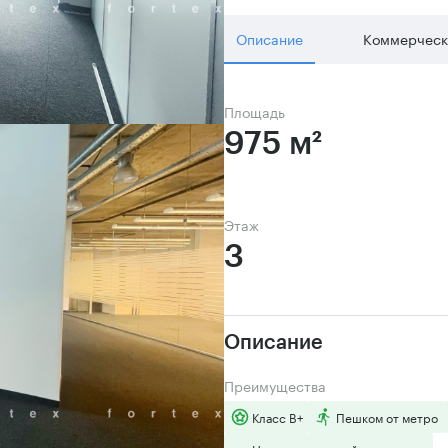
Описание
Коммерческ
Площадь
975 м²
Этаж
3
Описание
Преимущества
Класс B+
Пешком от метро