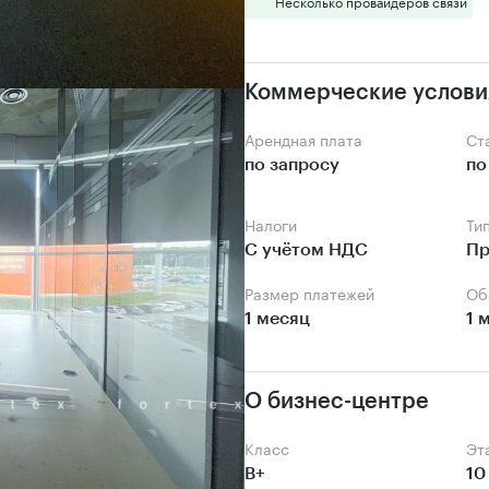
Несколько провайдеров связи
Коммерческие услови
Арендная плата
С
по запросу
по
Налоги
Ти
С учётом НДС
Пр
Размер платежей
О
1 месяц
1 
О бизнес-центре
Класс
Э
B+
10