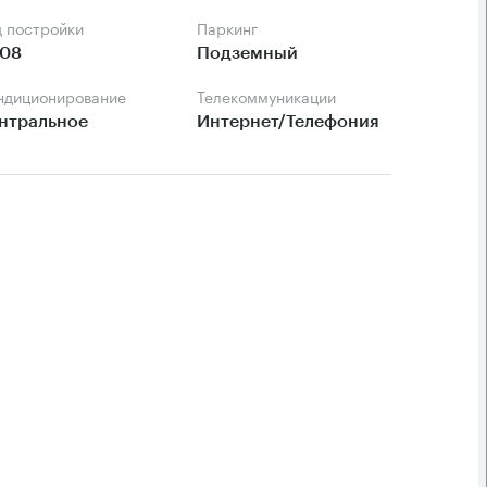
д постройки
Паркинг
08
Подземный
ондиционирование
Телекоммуникации
нтральное
Интернет/Телефония