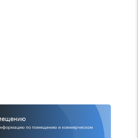
мещению
информацию по помещению и коммерческом