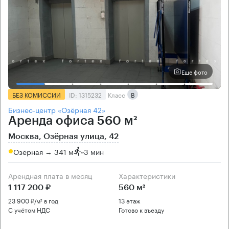
Еще фото
БЕЗ КОМИССИИ
ID: 1315232
Класс
B
Бизнес-центр «Озёрная 42»
Аренда офиса 560 м²
Москва, Озёрная улица, 42
Озёрная → 341 м
~
3 мин
Арендная плата в месяц
Характеристики
1 117 200 ₽
560 м²
23 900 ₽/м² в год
13 этаж
С учётом НДС
Готово к въезду