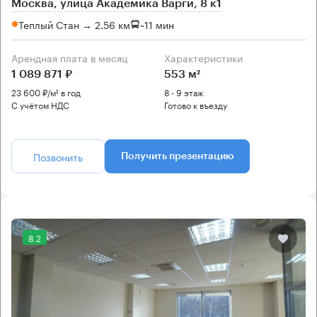
Москва, улица Академика Варги, 8 к1
Теплый Стан → 2.56 км
~
11 мин
Арендная плата в месяц
Характеристики
1 089 871 ₽
553 м²
23 600 ₽/м² в год
8 - 9 этаж
С учётом НДС
Готово к въезду
Позвонить
Получить презентацию
8.2