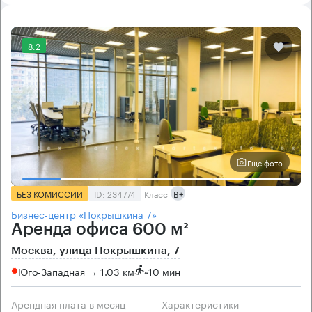
8.2
Еще фото
БЕЗ КОМИССИИ
ID: 234774
Класс
B+
Бизнес-центр «Покрышкина 7»
Аренда офиса 600 м²
Москва, улица Покрышкина, 7
Юго-Западная → 1.03 км
~
10 мин
Арендная плата в месяц
Характеристики