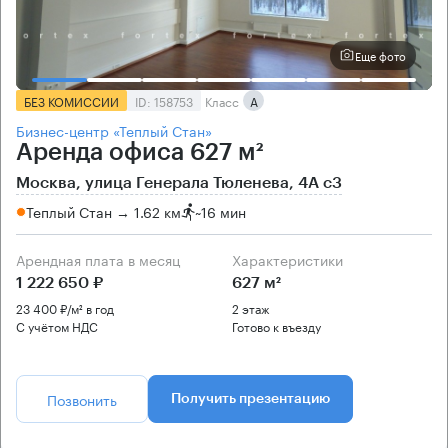
Еще фото
БЕЗ КОМИССИИ
ID: 158753
Класс
А
Бизнес-центр «Теплый Стан»
Аренда офиса 627 м²
Москва, улица Генерала Тюленева, 4А с3
Теплый Стан → 1.62 км
~
16 мин
Арендная плата в месяц
Характеристики
1 222 650 ₽
627 м²
23 400 ₽/м² в год
2 этаж
С учётом НДС
Готово к въезду
Позвонить
Получить презентацию