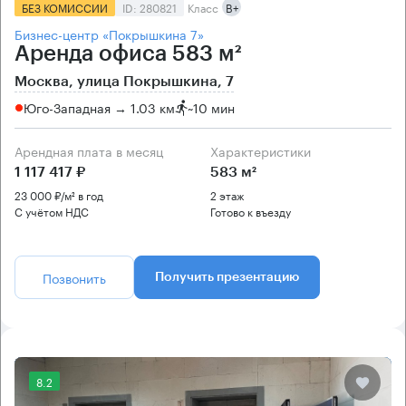
БЕЗ КОМИССИИ
ID: 280821
Класс
B+
Бизнес-центр «Покрышкина 7»
Аренда офиса 583 м²
Москва, улица Покрышкина, 7
Юго-Западная → 1.03 км
~
10 мин
Арендная плата в месяц
Характеристики
1 117 417 ₽
583 м²
23 000 ₽/м² в год
2 этаж
С учётом НДС
Готово к въезду
Позвонить
Получить презентацию
8.2