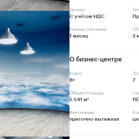
Налоги
Ти
С учётом НДС
Пр
Размер платежей
О
1 месяц
2 
О бизнес-центре
Класс
Э
B+
7
Общая площадь
Го
5 541 м²
19
Вентиляция
К
приточно-вытяжная
це