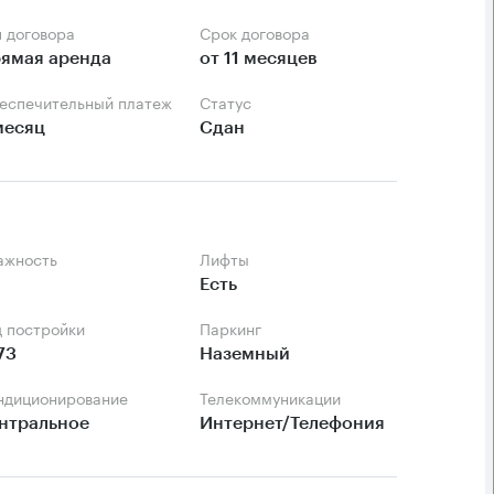
п договора
Срок договора
ямая аренда
от 11 месяцев
беспечительный платеж
Статус
месяц
Сдан
тажность
Лифты
Есть
д постройки
Паркинг
73
Наземный
ондиционирование
Телекоммуникации
нтральное
Интернет/Телефония