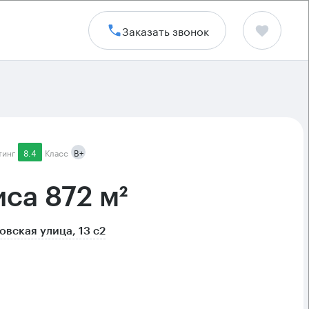
Заказать звонок
тинг
8.4
Класс
B+
са 872 м²
вская улица, 13 с2