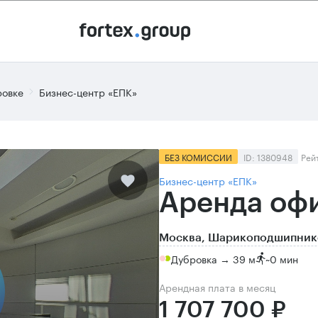
ровке
Бизнес-центр «ЕПК»
БЕЗ КОМИССИИ
ID: 1380948
Рей
Бизнес-центр «ЕПК»
Аренда офи
Москва, Шарикоподшипнико
Дубровка → 39 м
~
0 мин
Арендная плата в месяц
1 707 700 ₽