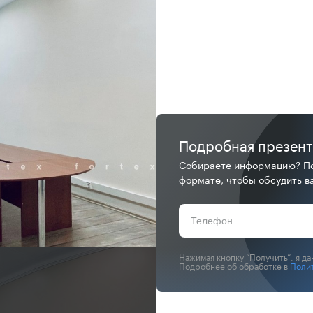
Подробная презен
Собираете информацию? По
формате, чтобы обсудить ва
Нажимая кнопку “Получить”, я д
Подробнее об обработке в
Поли