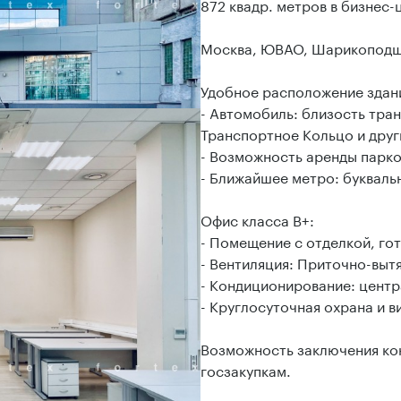
872 квадр. метров в бизнес-
Москва, ЮВАО, Шарикоподши
Удобное расположение здани
- Автомобиль: близость тран
Транспортное Кольцо и друг
- Возможность аренды парко
- Ближайшее метро: букваль
Офис класса B+:
- Помещение с отделкой, гот
- Вентиляция: Приточно-выт
- Кондиционирование: цент
- Круглосуточная охрана и 
Возможность заключения кон
госзакупкам.