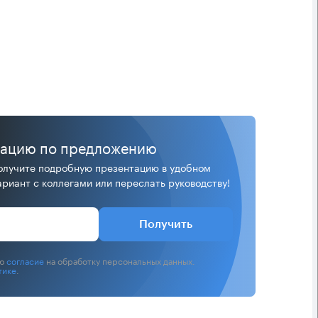
тацию по предложению
лучите подробную презентацию в удобном
риант с коллегами или переслать руководству!
Получить
аю
согласие
на обработку персональных данных.
тике
.